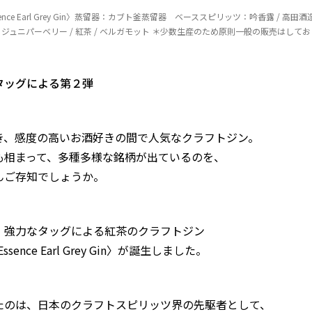
 Essence Earl Grey Gin〉蒸留器：カブト釜蒸留器 ベーススピリッツ：吟香露 / 高
ジュニパーベリー / 紅茶 / ベルガモット ＊少数生産のため原則一般の販売はして
タッグによる第２弾
き、感度の高いお酒好きの間で人気なクラフトジン。
も相まって、多種多様な銘柄が出ているのを、
んご存知でしょうか。
、強力なタッグによる紅茶のクラフトジン
 Essence Earl Grey Gin〉が誕生しました。
たのは、日本のクラフトスピリッツ界の先駆者として、