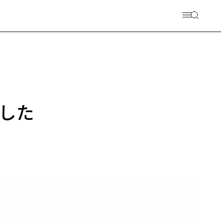
n〉
した