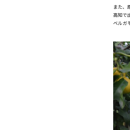
また、原
高知で
ベルガ