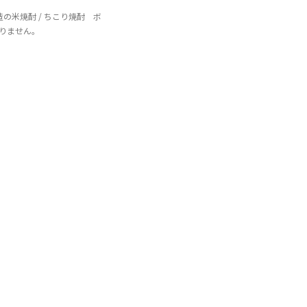
田酒造の米焼酎 / ちこり焼酎 ボ
おりません。