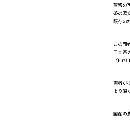
蒸留の
茶の湯
既存の
この両
日本茶
〈Firs
両者が
より深
国産の