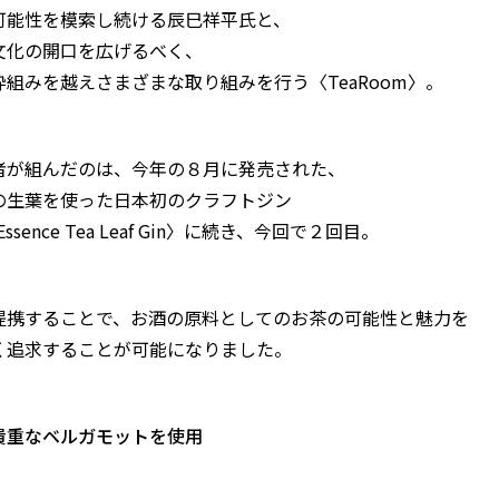
可能性を模索し続ける辰巳祥平氏と、
文化の開口を広げるべく、
枠組みを越えさまざまな取り組みを行う〈TeaRoom〉。
者が組んだのは、今年の８月に発売された、
の生葉を使った日本初のクラフトジン
t Essence Tea Leaf Gin〉に続き、今回で２回目。
提携することで、お酒の原料としてのお茶の可能性と魅力を
く追求することが可能になりました。
貴重なベルガモットを使用