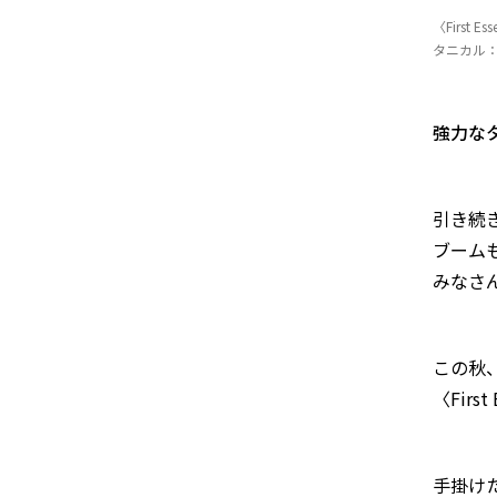
〈First
タニカル：
強力な
引き続
ブーム
みなさ
この秋
〈First
手掛け