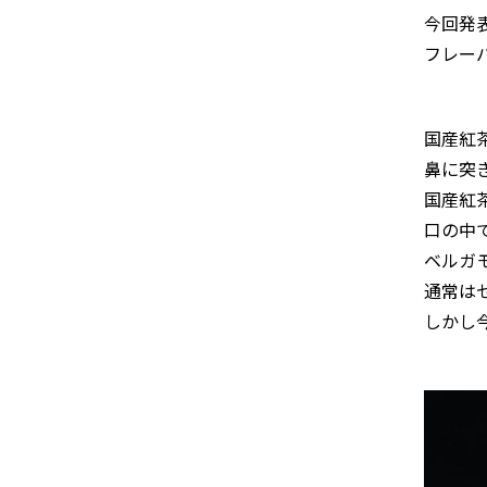
今回発表さ
フレー
国産紅
鼻に突
国産紅
口の中
ベルガ
通常は
しかし