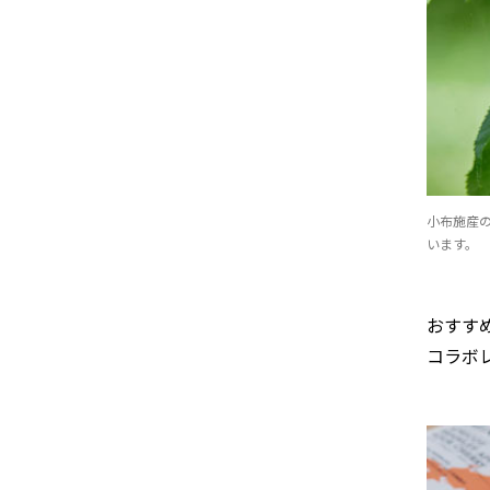
小布施産
います。
おすす
コラボレ