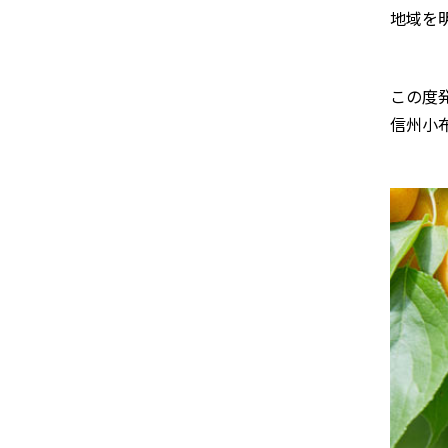
地域を
この度
信州小