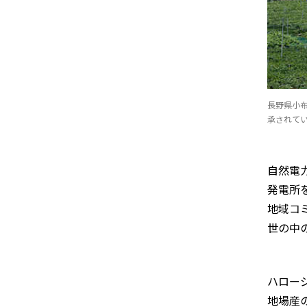
長野県小
承されて
自然電
発電所
地域コ
世の中
ハロー
地場産