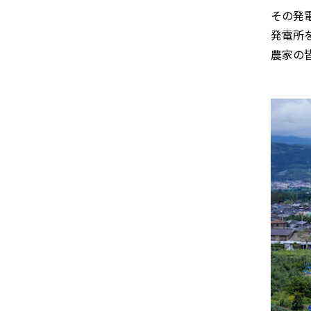
その発
発電所
農家の