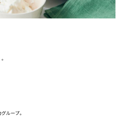
〉。
力グループ。