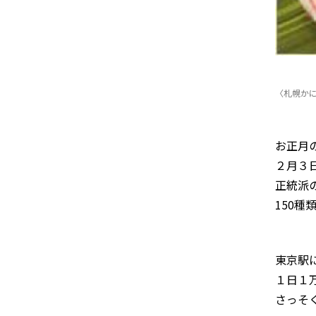
〈札幌かに
お正月
２月３
正統派
150
東京駅
１日１
さっそ