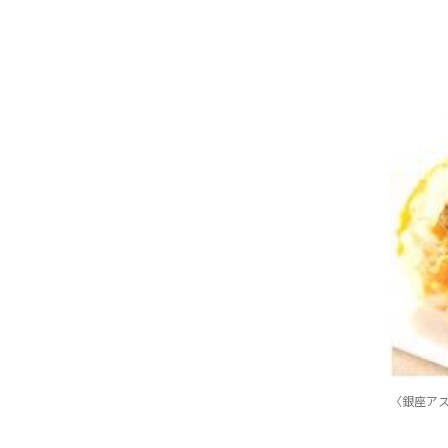
〈銀座アス