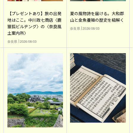
【プレゼントあり】旅の出発
夏の風物詩を届ける。大和郡
地はここ。中川政七商店〈鹿
山と金魚養殖の歴史を紐解く
猿狐ビルヂング〉の〈奈良風
奈良県
2026/08/03
土案内所〉
奈良県
2026/08/03