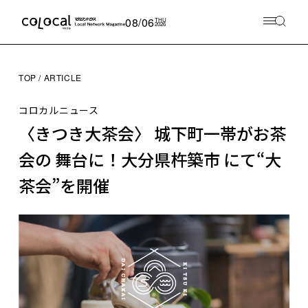
08/06
THU
2026
TOP
ARTICLE
コロカルニュース
〈きつき大茶会〉 城下町一帯がお茶
会の 舞台に！大分県杵築市 にて“大
茶会”を開催