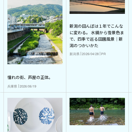
新潟の田んぼは１年でこんな
に変わる。 水鏡から雪景色ま
で、四季で巡る田園風景｜新
潟のつかいかた
新潟県
2026/04/28
PR
憧れの街、芦屋の正体。
兵庫県
2026/06/19