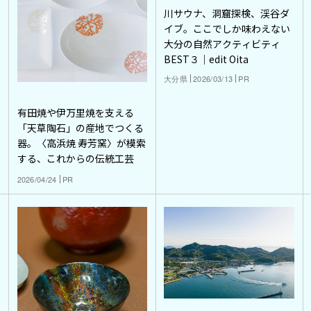
川サウナ、洞窟探検、渓谷ダ
イブ。ここでしか味わえない
大分の自然アクティビティ
BEST３｜edit Oita
大分県
2026/03/13
PR
有田焼や伊万里焼を支える
「天草陶石」の産地でつくる
器。〈高浜焼 寿芳窯〉が模索
する、これからの伝統工芸
2026/04/24
PR