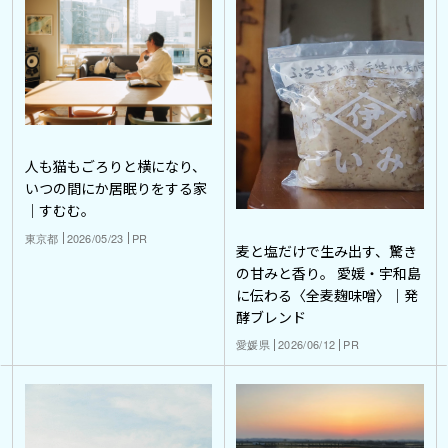
人も猫もごろりと横になり、
いつの間にか居眠りをする家
｜すむむ。
東京都
2026/05/23
PR
麦と塩だけで生み出す、驚き
の甘みと香り。 愛媛・宇和島
に伝わる〈全麦麹味噌〉｜発
酵ブレンド
愛媛県
2026/06/12
PR