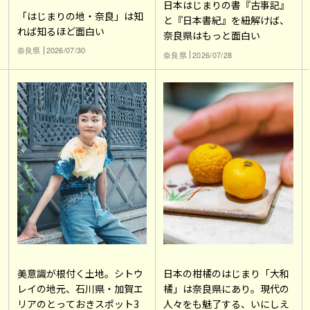
日本はじまりの書『古事記』
「はじまりの地・奈良」は知
と『日本書紀』を紐解けば、
れば知るほど面白い
奈良県はもっと面白い
奈良県
2026/07/30
奈良県
2026/07/28
美意識が根付く土地。シトウ
日本の柑橘のはじまり「大和
レイの地元、石川県・加賀エ
橘」は奈良県にあり。現代の
リアのとっておきスポット3
人々をも魅了する、いにしえ