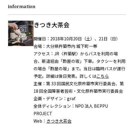
information
きつき大茶会
開催日：
2018年10月20日（土）、21日（日）
会場：
大分県杵築市内 城下町一帯
アクセス：
JR〈杵築駅〉からバスを利用の場
合、新道経由「酢屋の坂」下車。タクシーを利用
の場合「酢屋の坂」まで。当日は臨時バスが運行
予定。詳細は後日発表。詳しくは
こちら
主催：
第 33 回国民文化祭杵築市実行委員会、第
18 回全国障害者芸術・文化祭杵築市実行委員会
企画・デザイン：
graf
全体ディレクション：
NPO 法人 BEPPU
PROJECT
Web：
きつき大茶会