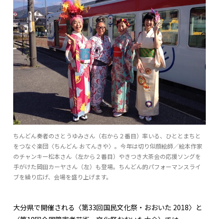
ちんどん奏者のさとうゆみさん（右から２番目）率いる、ひととまちと
をつなぐ楽団〈ちんどん おてんきや〉。今年は切り似顔絵師／絵本作家
のチャンキー松本さん（左から２番目）やきつき大茶会の応援ソングを
手がけた岡田カーヤさん（左）も登場。ちんどん的パフォーマンスライ
ブを繰り広げ、会場を盛り上げます。
大分県で開催される〈第33回国民文化祭・おおいた 2018〉と