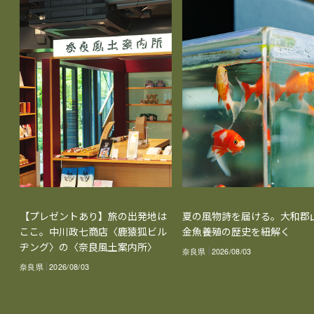
【プレゼントあり】旅の出発地は
夏の風物詩を届ける。大和郡
ここ。中川政七商店〈鹿猿狐ビル
金魚養殖の歴史を紐解く
ヂング〉の〈奈良風土案内所〉
奈良県
2026/08/03
奈良県
2026/08/03