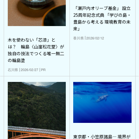
「瀬戸内オリーブ基金」 設立
25周年記念式典 「学びの島・
豊島から考える 環境教育の未
来」
香川県
2026/02/12
木を使わない「芯漆」と
は？ 輪島〈山崖松花堂〉が
独自の技法でつくる唯一無二
の輪島塗
石川県
2026/02/27
PR
東京都・小笠原諸島― 境界が