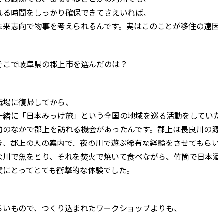
れる時間をしっかり確保できてさえいれば、
未来志向で物事を考えられるんです。実はこのことが移住の遠
そこで岐阜県の郡上市を選んだのは？
職場に復帰してから、
一緒に「日本みっけ旅」という全国の地域を巡る活動をしてい
動のなかで郡上を訪れる機会があったんです。郡上は長良川の
き、郡上の人の案内で、夜の川で遊ぶ稀有な経験をさせてもら
な川で魚をとり、それを焚火で焼いて食べながら、竹筒で日本
僕にとってとても衝撃的な体験でした。
ろいもので、つくり込まれたワークショップよりも、