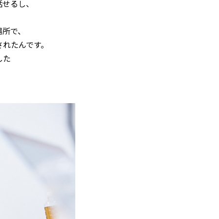
話せるし、
場所で、
されたんです。
した
。