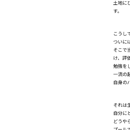
土地に
す。
こうし
ついに
そこで
け、評
勉強を
一流の
自身の
それは
自分に
どうや
プール