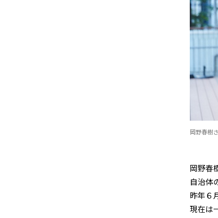
岡野春樹
岡野春
自治体
昨年６
現在は