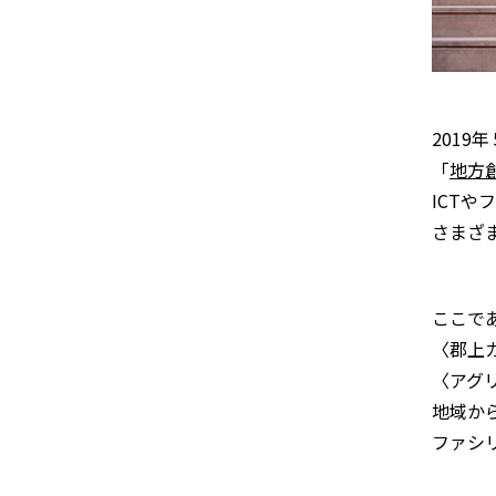
2019
「
地方
ICT
さまざ
ここで
〈郡上
〈アグ
地域か
ファシ