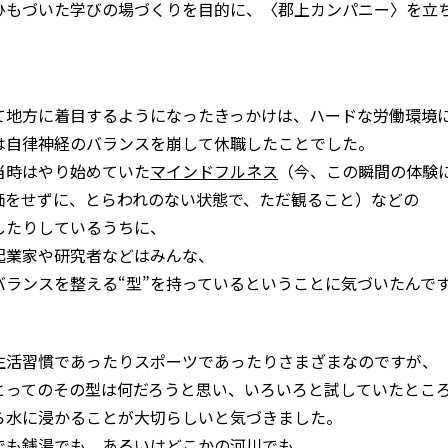
ひもづいた学びの場づくりを目的に、〈郡上カンパニー〉を立
て地方に着目するようになったきっかけは、ハードな労働環境
は自律神経のバランスを崩して休職したことでした。
当時はやり始めていた
マインドフルネス
（今、この瞬間の体験
価をせずに、とらわれのない状態で、ただ観ること）などの
したりしているうちに、
起業家や研究者などはみんな、
バランスを整える“型”を持っているということに気づいたんで
生活習慣であったりスポーツであったりさまざまなのですが、
とってのその型は何だろうと思い、いろいろと試していたとこ
ら水に浸かることが大切らしいと気づきました。
でも銭湯でも、あるいはどこかの河川でも、