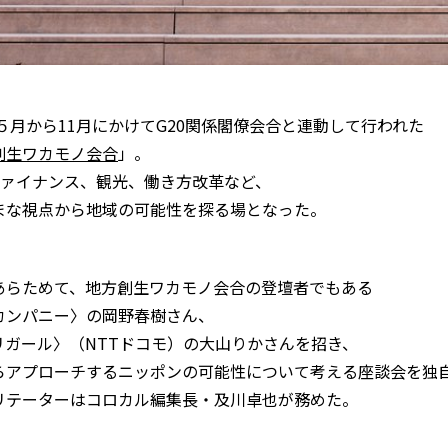
年５月から11月にかけてG20関係閣僚会合と連動して行われた
創生ワカモノ会合
」。
やファイナンス、観光、働き方改革など、
まな視点から地域の可能性を探る場となった。
あらためて、地方創生ワカモノ会合の登壇者でもある
カンパニー〉の岡野春樹さん、
リガール〉（NTTドコモ）の大山りかさんを招き、
らアプローチするニッポンの可能性について考える座談会を独
リテーターはコロカル編集長・及川卓也が務めた。