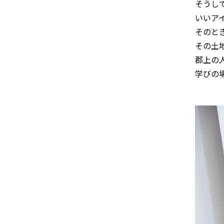
そうし
いいア
そのと
その土
郡上の
学びの