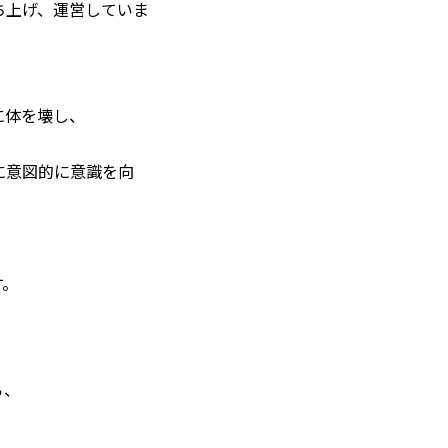
ち上げ、運営していま
に体を壊し、
に意図的に意識を向
す。
ろ、