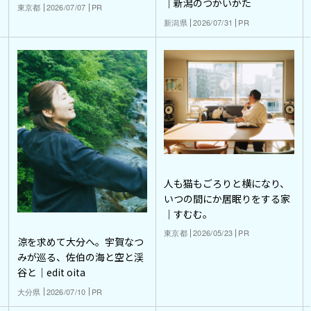
｜新潟のつかいかた
東京都
2026/07/07
PR
新潟県
2026/07/31
PR
人も猫もごろりと横になり、
いつの間にか居眠りをする家
｜すむむ。
東京都
2026/05/23
PR
涼を求めて大分へ。宇賀なつ
みが巡る、佐伯の海と空と渓
谷と｜edit oita
大分県
2026/07/10
PR