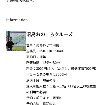
る神秘的な体験だ。
information
沼島おのころクルーズ
住所：
南あわじ市沼島
連絡先：
050-3187-5040
実施日：
通年
所要時間：
45分～50分
料金：
3000円/１人（ただし、最低運賃7000円）
※１～２名の場合は7000円
決済手段：
現金のみ
受入可能人数：
１名～12名（13名以上は複数隻
の利用が必要）
予約：
前日までに要予約
予約方法：
電話のみ