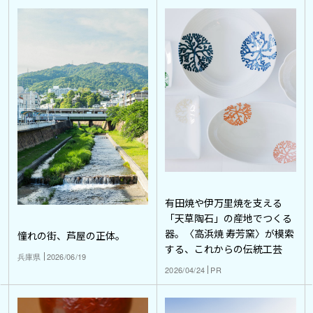
有田焼や伊万里焼を支える
「天草陶石」の産地でつくる
器。〈高浜焼 寿芳窯〉が模索
憧れの街、芦屋の正体。
する、これからの伝統工芸
兵庫県
2026/06/19
2026/04/24
PR