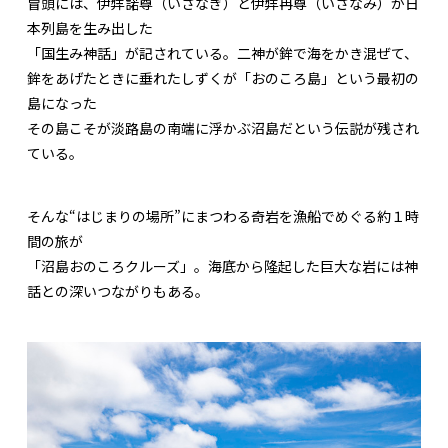
冒頭には、伊弉諾尊（いざなぎ）と伊弉冉尊（いざなみ）が日
本列島を生み出した
「国生み神話」が記されている。二神が鉾で海をかき混ぜて、
鉾をあげたときに垂れたしずくが「おのころ島」という最初の
島になった――
その島こそが淡路島の南端に浮かぶ沼島だという伝説が残され
ている。
そんな“はじまりの場所”にまつわる奇岩を漁船でめぐる約１時
間の旅が
「沼島おのころクルーズ」。海底から隆起した巨大な岩には神
話との深いつながりもある。