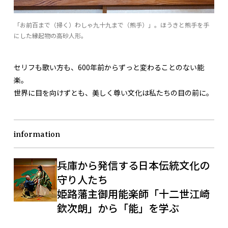
「お前百まで（掃く）わしゃ九十九まで（熊手）」。ほうきと熊手を手
にした縁起物の高砂人形。
セリフも歌い方も、600年前からずっと変わることのない能
楽。
世界に目を向けずとも、美しく尊い文化は私たちの目の前に。
information
兵庫から発信する日本伝統文化の
守り人たち
姫路藩主御用能楽師「十二世江崎
欽次朗」から「能」を学ぶ