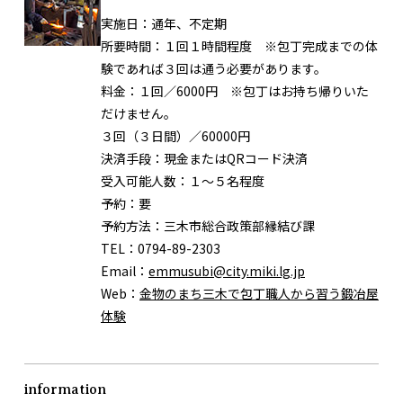
実施日：
通年、不定期
所要時間：
１回１時間程度 ※包丁完成までの体
験であれば３回は通う必要があります。
料金：
１回／6000円 ※包丁はお持ち帰りいた
だけません。
３回（３日間）／60000円
決済手段：
現金またはQRコード決済
受入可能人数：
１～５名程度
予約：
要
予約方法：
三木市総合政策部縁結び課
TEL：
0794-89-2303
Email：
emmusubi@city.miki.lg.jp
Web：
金物のまち三木で包丁職人から習う鍛冶屋
体験
information