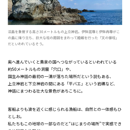
沼島を象徴する高さ30メートルもの上立神岩。伊弉諾尊と伊弉冉尊がこ
の島に降り立ち、巨大な柱の周囲をまわって婚姻を行った「天の御柱」
だといわれているそう。
奥へ進んでいくと黄泉の国へつながっているといわれている
約50メートルもの洞窟「穴口」や、
国生み神話の最初の一滴が落ちた場所だという説もある、
上立神岩と下立神岩の間にある「平バエ」という岩礁など、
神話にまつわる壮大な景色があちこちに。
客船よりも波を近くに感じられる漁船は、自然との一体感もひ
としお。
私たちもこの地球の一部なのだと“はじまりの場所”で実感でき