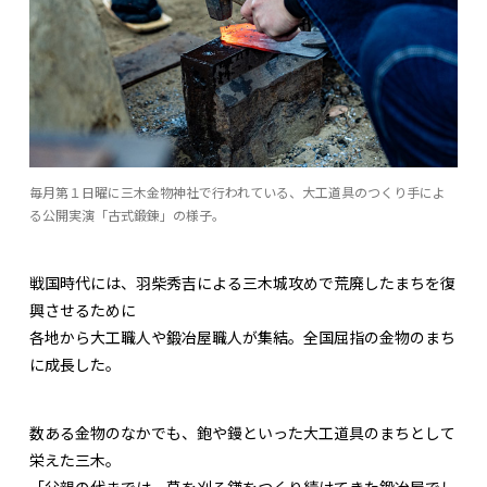
毎月第１日曜に三木金物神社で行われている、大工道具のつくり手によ
る公開実演「古式鍛錬」の様子。
戦国時代には、羽柴秀吉による三木城攻めで荒廃したまちを復
興させるために
各地から大工職人や鍛冶屋職人が集結。全国屈指の金物のまち
に成長した。
数ある金物のなかでも、鉋や鏝といった大工道具のまちとして
栄えた三木。
「父親の代までは、草を刈る鎌をつくり続けてきた鍛冶屋でし