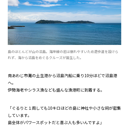
島のほとんどが山の沼島。海岸線の岩は崩れやすいため遊歩道を設けら
れず、海から沼島をめぐるクルーズが誕生した。
南あわじ市灘の土生港から沼島汽船に乗り10分ほどで沼島港
へ。
伊勢海老やシラス漁なども盛んな漁港町に到着する。
「ぐるりと１周しても10キロほどの島に神社や小さな祠が密集
しています。
島全体がパワースポットだと喜ぶ人も多いんですよ」