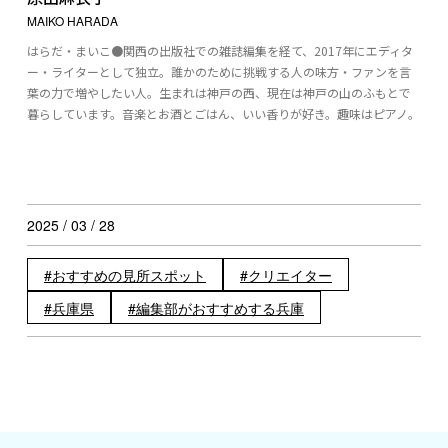
MAIKO HARADA
はらだ・まいこ●関西の出版社での雑誌編集を経て、2017年にエディタ
ー・ライターとして独立。誰かのために挑戦する人の味方・ファンを言
葉の力で増やしたい人。生まれは神戸の西、現在は神戸の山のふもとで
暮らしています。音楽とお酒とごはん、いい香りが好き。趣味はピアノ。
2025 / 03 / 28
おすすめの見所スポット
クリエイター
兵庫県
編集部がおすすめする兵庫