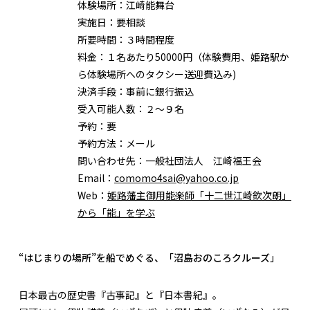
体験場所：
江崎能舞台
実施日：
要相談
所要時間：
３時間程度
料金：
１名あたり50000円（体験費用、姫路駅か
ら体験場所へのタクシー送迎費込み)
決済手段：
事前に銀行振込
受入可能人数：
２～９名
予約：
要
予約方法：
メール
問い合わせ先：
一般社団法人 江崎福王会
Email：
comomo4sai@yahoo.co.jp
Web：
姫路藩主御用能楽師「十二世江崎欽次朗」
から「能」を学ぶ
“はじまりの場所”を船でめぐる、「沼島おのころクルーズ」
日本最古の歴史書『古事記』と『日本書紀』。