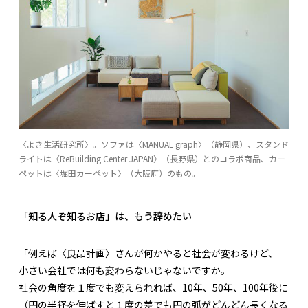
〈よき生活研究所〉。ソファは〈MANUAL graph〉（静岡県）、スタンド
ライトは〈ReBuilding Center JAPAN〉（長野県）とのコラボ商品、カー
ペットは〈堀田カーペット〉（大阪府）のもの。
「知る人ぞ知るお店」は、もう辞めたい
「例えば〈良品計画〉さんが何かやると社会が変わるけど、
小さい会社では何も変わらないじゃないですか。
社会の角度を１度でも変えられれば、10年、50年、100年後に
（円の半径を伸ばすと１度の差でも円の弧がどんどん長くなる