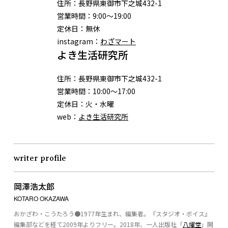
住所：
長野県東御市下之城432-1
営業時間：
9:00〜19:00
定休日：
無休
instagram：
わざマート
よき生活研究所
住所：
長野県東御市下之城432-1
営業時間：
10:00〜17:00
定休日：
火・水曜
web：
よき生活研究所
writer profile
岡澤浩太郎
KOTARO OKAZAWA
おかざわ・こうたろう●1977年生まれ、編集者。『スタジオ・ボイス』
編集部などを経て2009年よりフリー。2018年、一人出版社「
八燿堂
」開