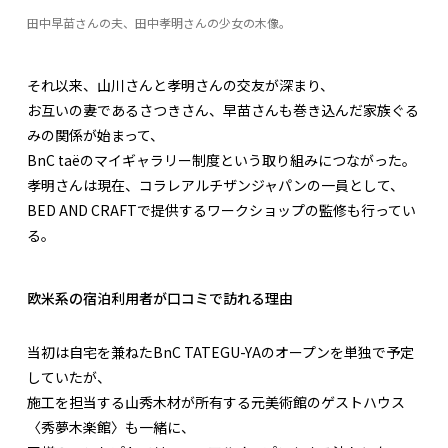
田中早苗さんの夫、田中孝明さんの少女の木像。
それ以来、山川さんと孝明さんの交友が深まり、
お互いの妻であるさつきさん、早苗さんも巻き込んだ家族ぐる
みの関係が始まって、
BnC taëのマイギャラリー制度という取り組みにつながった。
孝明さんは現在、コラレアルチザンジャパンの一員として、
BED AND CRAFTで提供するワークショップの監修も行ってい
る。
欧米系の宿泊利用者が口コミで訪れる理由
当初は自宅を兼ねたBnC TATEGU-YAのオープンを単独で予定
していたが、
施工を担当する山秀木材が所有する元美術館のゲストハウス
〈秀夢木楽館〉も一緒に、