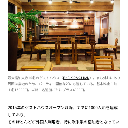
最大宿泊人数10名のゲストハウス〈
BnC KIRAKU-KAN
〉。まち外れにあり
周囲は農地のため、パーティー開催などにも適している。基本料金１泊
１名16000円。以降１名追加ごとにプラス4000円。
2015年のゲストハウスオープン以降、すでに1000人泊を達成
しており、
そのほとんどが外国人利用者、特に欧米系の宿泊者となってい