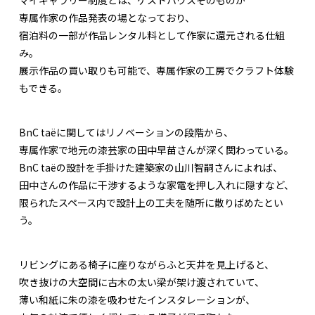
マイギャラリー制度とは、ゲストハウスそのものが
専属作家の作品発表の場となっており、
宿泊料の一部が作品レンタル料として作家に還元される仕組
み。
展示作品の買い取りも可能で、専属作家の工房でクラフト体験
もできる。
BnC taëに関してはリノベーションの段階から、
専属作家で地元の漆芸家の田中早苗さんが深く関わっている。
BnC taëの設計を手掛けた建築家の山川智嗣さんによれば、
田中さんの作品に干渉するような家電を押し入れに隠すなど、
限られたスペース内で設計上の工夫を随所に散りばめたとい
う。
リビングにある椅子に座りながらふと天井を見上げると、
吹き抜けの大空間に古木の太い梁が架け渡されていて、
薄い和紙に朱の漆を吸わせたインスタレーションが、