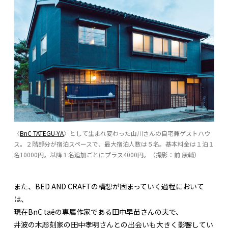
〈
BnC TATEGU-YA
〉として生まれ変わった山川さんの自宅兼ゲストハウ
ス。２階部分が宿泊スペースで、最大宿泊人数は５名。基本料金は１泊１
名10000円。以降１名追加ごとにプラス4000円。（撮影：前 康輔）
また、BED AND CRAFTの構想が固まっていく過程において
は、
現在BnC taëの専属作家である田中早苗さんの夫で、
井波の木彫刻家の田中孝明さんとの出会いも大きく影響してい