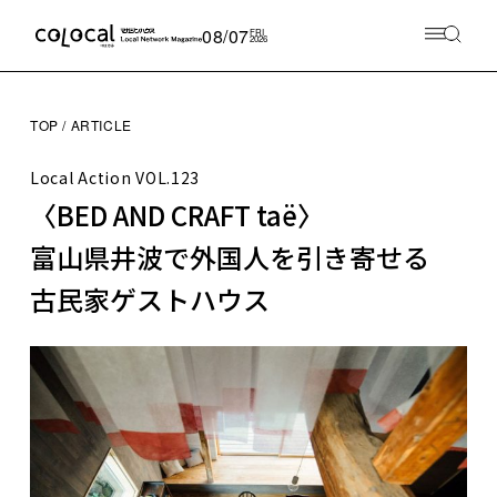
08/07
FRI
2026
TOP
ARTICLE
Local Action
VOL.123
〈BED AND CRAFT taë〉
富山県井波で外国人を引き寄せる
古民家ゲストハウス