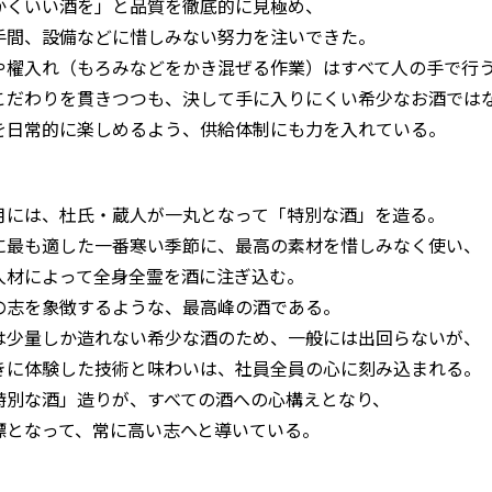
かくいい酒を」と品質を徹底的に見極め、
手間、設備などに惜しみない努力を注いできた。
や櫂入れ（もろみなどをかき混ぜる作業）はすべて人の手で行
こだわりを貫きつつも、決して手に入りにくい希少なお酒では
を日常的に楽しめるよう、供給体制にも力を入れている。
月には、杜氏・蔵人が一丸となって「特別な酒」を造る。
に最も適した一番寒い季節に、最高の素材を惜しみなく使い、
人材によって全身全霊を酒に注ぎ込む。
の志を象徴するような、最高峰の酒である。
は少量しか造れない希少な酒のため、一般には出回らないが、
きに体験した技術と味わいは、社員全員の心に刻み込まれる。
特別な酒」造りが、すべての酒への心構えとなり、
標となって、常に高い志へと導いている。