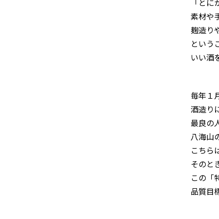
「とに
素材や
麹造り
という
いい酒
毎年１
酒造り
最良の
八海山
こちら
そのと
この「
品質目