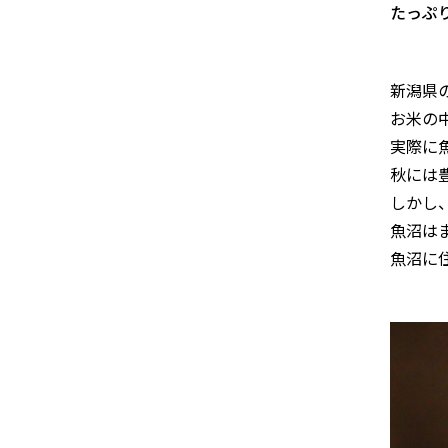
たっぷ
新潟県
お米の
実際に
秋には
しかし
魚沼は
魚沼に