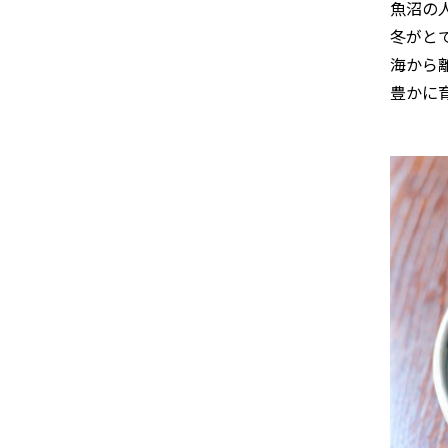
魚沼の
冬がと
海から
豊かに