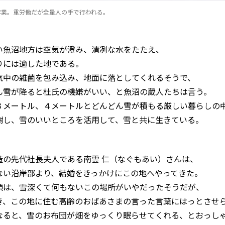
作業。重労働だが全量人の手で行われる。
い魚沼地方は空気が澄み、清冽な水をたたえ、
りには適した地である。
気中の雑菌を包み込み、地面に落としてくれるそうで、
ん雪が降ると杜氏の機嫌がいい、と魚沼の蔵人たちは言う。
３メートル、４メートルとどんどん雪が積もる厳しい暮らしの
謝し、雪のいいところを活用して、雪と共に生きている。
造の先代社長夫人である南雲 仁（なぐもあい）さんは、
ない沿岸部より、結婚をきっかけにこの地へやってきた。
頃は、雪深くて何もないこの場所がいやだったそうだが、
き、この地に住む高齢のおばあさまの言った言葉にはっとさせ
なると、雪のお布団が畑をゆっくり眠らせてくれる、とおっし