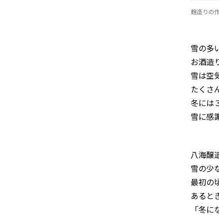
麹造りの
雪の多
お酒造
雪は空
たくさ
冬には
雪に感
八海醸
雪の少
最初の
あると
「冬に