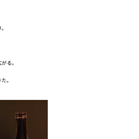
リ。
、
広がる。
きた。