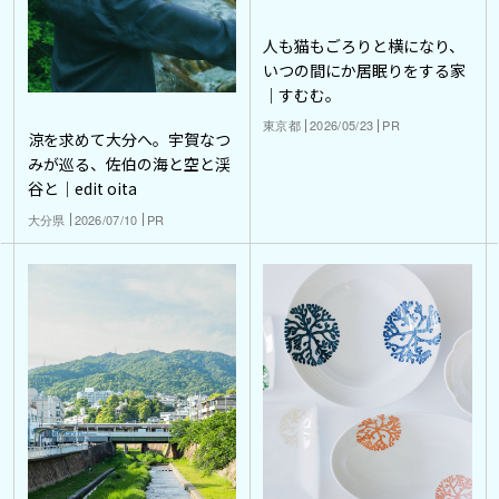
人も猫もごろりと横になり、
いつの間にか居眠りをする家
｜すむむ。
東京都
2026/05/23
PR
涼を求めて大分へ。宇賀なつ
みが巡る、佐伯の海と空と渓
谷と｜edit oita
大分県
2026/07/10
PR