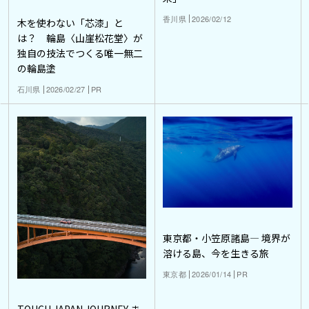
香川県
2026/02/12
木を使わない「芯漆」と
は？ 輪島〈山崖松花堂〉が
独自の技法でつくる唯一無二
の輪島塗
石川県
2026/02/27
PR
東京都・小笠原諸島― 境界が
溶ける島、今を生きる旅
東京都
2026/01/14
PR
TOUCH JAPAN JOURNEY ま