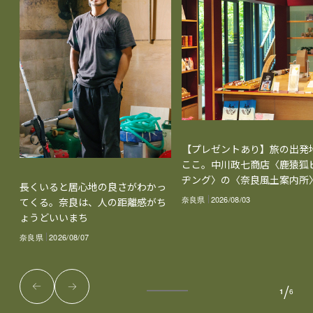
【プレゼントあり】旅の出発
ここ。中川政七商店〈鹿猿狐
ヂング〉の〈奈良風土案内所
長くいると居心地の良さがわかっ
奈良県
2026/08/03
てくる。奈良は、人の距離感がち
ょうどいいまち
奈良県
2026/08/07
/
1
6