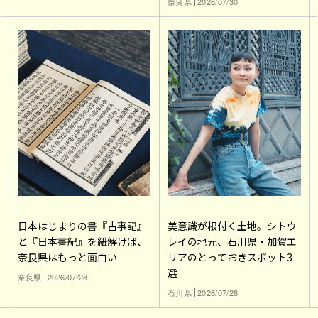
奈良県
2026/07/30
日本はじまりの書『古事記』
美意識が根付く土地。シトウ
と『日本書紀』を紐解けば、
レイの地元、石川県・加賀エ
奈良県はもっと面白い
リアのとっておきスポット3
選
奈良県
2026/07/28
石川県
2026/07/28