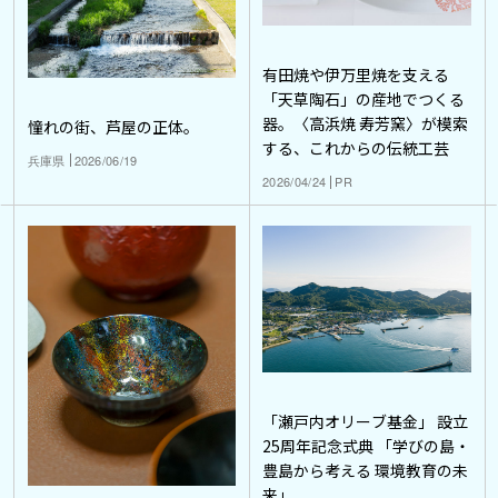
有田焼や伊万里焼を支える
「天草陶石」の産地でつくる
器。〈高浜焼 寿芳窯〉が模索
憧れの街、芦屋の正体。
する、これからの伝統工芸
兵庫県
2026/06/19
2026/04/24
PR
「瀬戸内オリーブ基金」 設立
25周年記念式典 「学びの島・
豊島から考える 環境教育の未
来」