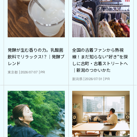
発酵が生む香りの力。乳酸菌
全国の古着ファンから熱視
飲料でリラックス!？｜発酵ブ
線！まだ知らない“好き”を探
レンド
しに古町・古着ストリートへ
｜新潟のつかいかた
東京都
2026/07/07
PR
新潟県
2026/07/31
PR