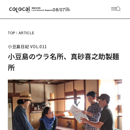
08/07
FRI
2026
TOP
ARTICLE
小豆島日記
VOL.011
小豆島のウラ名所、真砂喜之助製麺
所