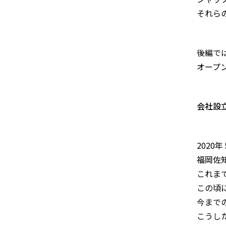
それら
後編で
オープ
会社設
2020
福岡佐
これま
この頃
今まで
こうし