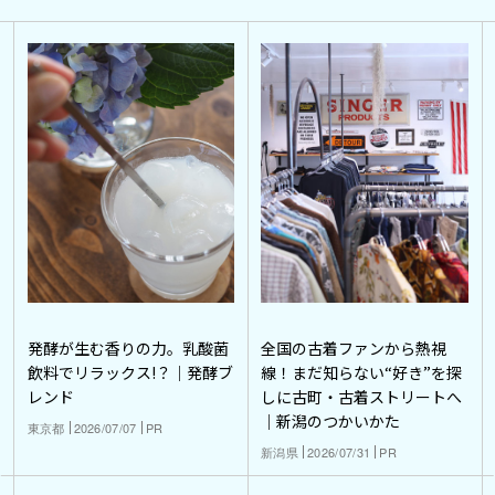
発酵が生む香りの力。乳酸菌
全国の古着ファンから熱視
飲料でリラックス!？｜発酵ブ
線！まだ知らない“好き”を探
レンド
しに古町・古着ストリートへ
｜新潟のつかいかた
東京都
2026/07/07
PR
新潟県
2026/07/31
PR