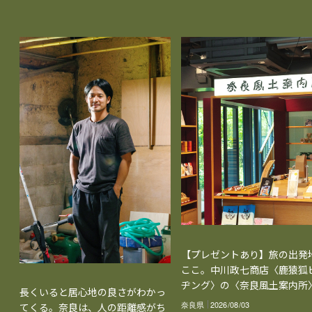
【プレゼントあり】旅の出発
ここ。中川政七商店〈鹿猿狐
ヂング〉の〈奈良風土案内所
長くいると居心地の良さがわかっ
奈良県
2026/08/03
てくる。奈良は、人の距離感がち