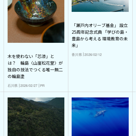
「瀬戸内オリーブ基金」 設立
25周年記念式典 「学びの島・
豊島から考える 環境教育の未
来」
香川県
2026/02/12
木を使わない「芯漆」と
は？ 輪島〈山崖松花堂〉が
独自の技法でつくる唯一無二
の輪島塗
石川県
2026/02/27
PR