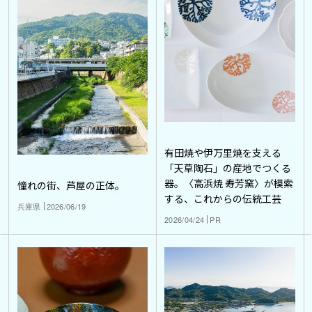
有田焼や伊万里焼を支える
「天草陶石」の産地でつくる
器。〈高浜焼 寿芳窯〉が模索
憧れの街、芦屋の正体。
する、これからの伝統工芸
兵庫県
2026/06/19
2026/04/24
PR