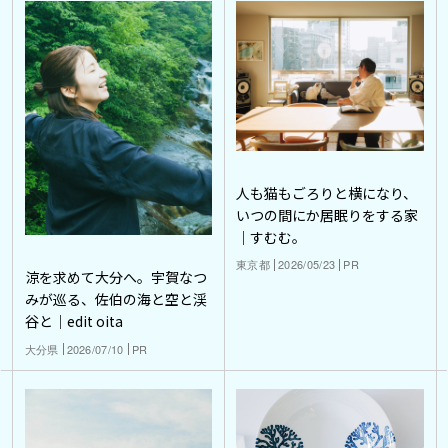
人も猫もごろりと横になり、
いつの間にか居眠りをする家
｜すむむ。
東京都
2026/05/23
PR
涼を求めて大分へ。宇賀なつ
みが巡る、佐伯の海と空と渓
谷と｜edit oita
大分県
2026/07/10
PR