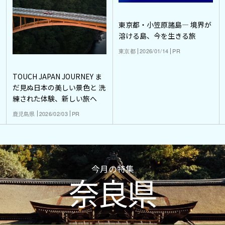
東京都・小笠原諸島― 境界が
溶ける島、今を生きる旅
東京都
2026/01/14
PR
TOUCH JAPAN JOURNEY ま
だ見ぬ日本の美しい景色と 洗
練された体験、新しい旅へ
鹿児島県
2026/02/03
PR
今月の特集
奈良県