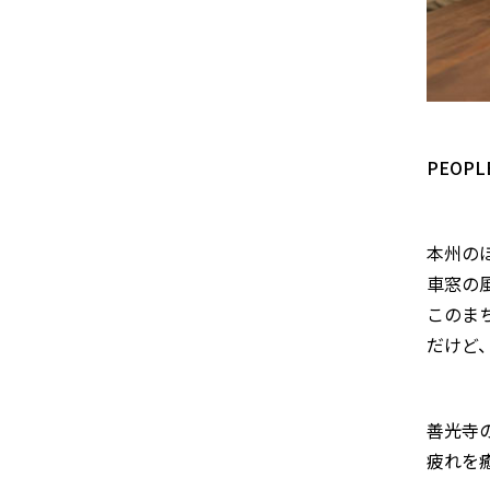
PEOPLE
本州の
車窓の
このま
だけど
善光寺
疲れを