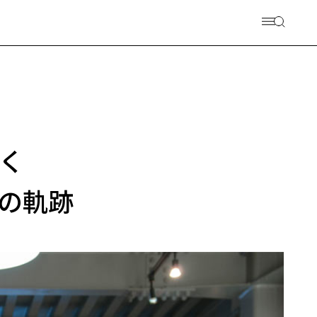
く
年の軌跡