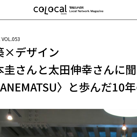
E
VOL.053
築×デザイン
本圭さんと太田伸幸さんに聞
KANEMATSU〉と歩んだ10