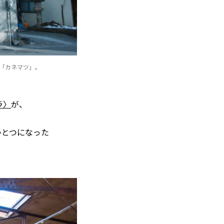
「カネマツ」。
ラ〉
が、
ひとつになった