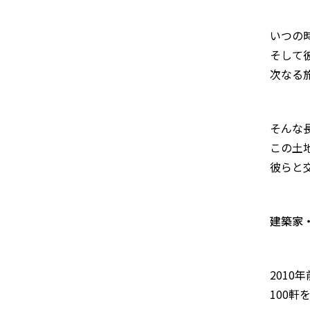
いつの
そして
次なる
そんな
この土
彼らと交
建築家
201
100