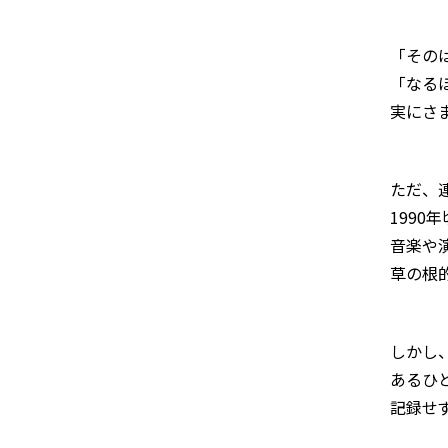
「その
「なる
実にさ
ただ、
199
音楽や
草の根
しかし
あるひ
記録せ