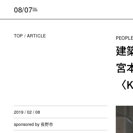
08/07
FRI
2026
TOP
ARTICLE
PEOPL
建
宮
〈
2019 / 02 / 08
sponsored by 長野市