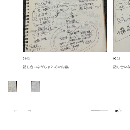
01
02
02
02
話し合いながらまとめた内容。
話し合い
01
02