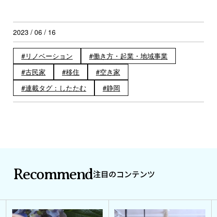
2023 / 06 / 16
リノベーション
働き方・起業・地域事業
古民家
移住
空き家
連載タグ：したたむ
静岡
Recommend
注目のコンテンツ