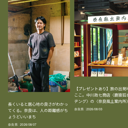
【プレゼントあり】旅の出発
ここ。中川政七商店〈鹿猿狐
ヂング〉の〈奈良風土案内所
長くいると居心地の良さがわかっ
奈良県
2026/08/03
てくる。奈良は、人の距離感がち
ょうどいいまち
奈良県
2026/08/07