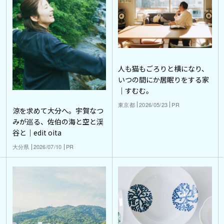
人も猫もごろりと横になり、
いつの間にか居眠りをする家
｜すむむ。
東京都
2026/05/23
PR
涼を求めて大分へ。宇賀なつ
みが巡る、佐伯の海と空と渓
谷と｜edit oita
大分県
2026/07/10
PR