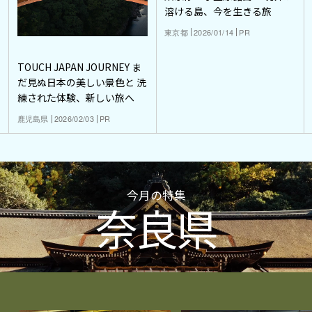
溶ける島、今を生きる旅
東京都
2026/01/14
PR
TOUCH JAPAN JOURNEY ま
だ見ぬ日本の美しい景色と 洗
練された体験、新しい旅へ
鹿児島県
2026/02/03
PR
今月の特集
奈良県