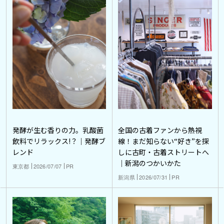
発酵が生む香りの力。乳酸菌
全国の古着ファンから熱視
飲料でリラックス!？｜発酵ブ
線！まだ知らない“好き”を探
レンド
しに古町・古着ストリートへ
｜新潟のつかいかた
東京都
2026/07/07
PR
新潟県
2026/07/31
PR