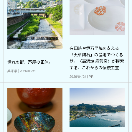
有田焼や伊万里焼を支える
「天草陶石」の産地でつくる
器。〈高浜焼 寿芳窯〉が模索
憧れの街、芦屋の正体。
する、これからの伝統工芸
兵庫県
2026/06/19
2026/04/24
PR