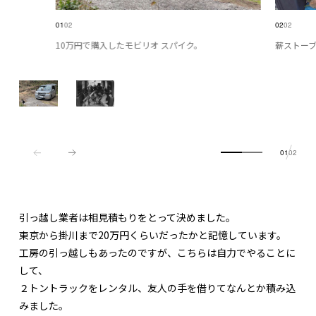
01
02
02
02
10万円で購入したモビリオ スパイク。
薪ストー
01
02
引っ越し業者は相見積もりをとって決めました。
東京から掛川まで20万円くらいだったかと記憶しています。
工房の引っ越しもあったのですが、こちらは自力でやることに
して、
２トントラックをレンタル、友人の手を借りてなんとか積み込
みました。