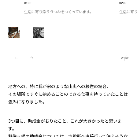
01
02
02
02
生活に寄り添ううつわをつくっています。
生活に寄
01
02
地方への、特に我が家のような山奥への移住の場合、
その場所ですぐに始めることのできる仕事を持っていたことは
強みになりました。
3つ目に、助成金がおりたこと、これが大きかったと思いま
す。
移住支援の助成金については、市役所へ直接行って使えそうな