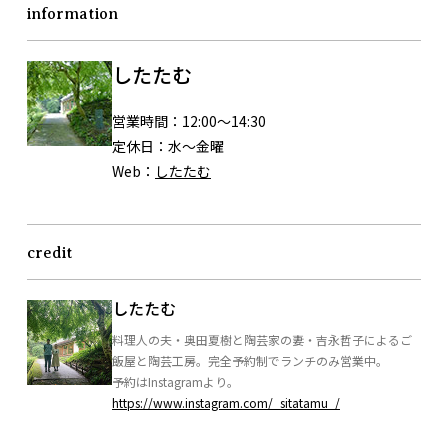
information
したたむ
営業時間：
12:00〜14:30
定休日：
水〜金曜
Web：
したたむ
credit
したたむ
料理人の夫・奥田夏樹と陶芸家の妻・吉永哲子によるご
飯屋と陶芸工房。完全予約制でランチのみ営業中。
予約はInstagramより。
https://www.instagram.com/_sitatamu_/