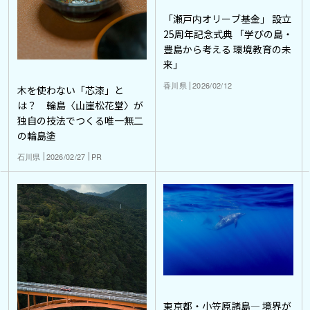
「瀬戸内オリーブ基金」 設立
25周年記念式典 「学びの島・
豊島から考える 環境教育の未
来」
香川県
2026/02/12
木を使わない「芯漆」と
は？ 輪島〈山崖松花堂〉が
独自の技法でつくる唯一無二
の輪島塗
石川県
2026/02/27
PR
東京都・小笠原諸島― 境界が