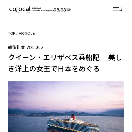
08/08
SAT
2026
TOP
ARTICLE
船旅礼賛
VOL.002
クイーン・エリザベス乗船記 美し
き洋上の女王で日本をめぐる