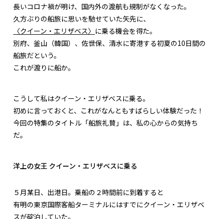
長いコロナ禍が明け、国内外の渡航も規制がなくなった。
久方ぶりの船旅に思いを馳せていた矢先に、
〈クイーン・エリザベス〉
に乗る機会を得た。
別府、釜山（韓国）、佐世保、清水に寄港する初夏の10日間の
船旅だという。
これが渡りに船か。
こうして私はクイーン・エリザベスに乗る。
初めに言っておくと、これがなんともすばらしい体験だった！
今回の特集のタイトル「船旅礼賛」は、私の心からの気持ち
だ。
洋上の女王 クイーン・エリザベスに乗る
５月某日、出港日。乗船の２時間前に到着すると
有明の東京国際客船ターミナルにはすでにクイーン・エリザベ
スが碇泊していた。