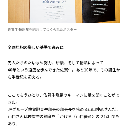
佐賀牛40周年を記念してつくられたポスター。
全国屈指の厳しい基準で高みに
先人たちのたゆまぬ努力、研鑽、そして情熱によって
40年という道筋を歩んできた佐賀牛。あと10年で、その誕生か
ら半世紀を迎える。
ここでもうひとり、佐賀牛飛躍のキーマンに話を聞くことがで
きた。
JAグループ佐賀肥育牛部会の部会長を務める山口伸彦さんだ。
山口さんは佐賀牛の飼育を手がける〈山口畜産〉の２代目でも
あり、