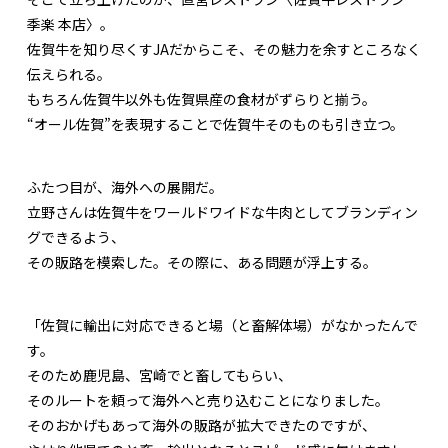
季楽 本店〉。
佐賀牛を知り尽くすJAだからこそ、その魅力を余すところなく
伝えられる。
もちろん佐賀牛以外も佐賀県産の食材がずらりと揃う。
“オール佐賀”を表現することで佐賀牛そのものも引き立つ。
ふたつ目が、海外への展開だ。
立野さんは佐賀牛をワールドワイドな牛肉としてブランディン
グできるよう、
その販路を模索した。その際に、ある問題が浮上する。
「佐賀に輸出に対応できると場（と畜解体場）がなかったんで
す。
そのため鹿児島、宮崎でと畜してもらい、
そのルートを頼って海外へと売り込むことになりました。
そのおかげもあって海外の販路が拡大できたのですが、