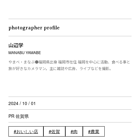
photographer profile
山辺学
MANABU YAMABE
やまべ・まなぶ●福岡県出身 福岡市在住 福岡を中心に活動、食べる事と
旅が好きなカメラマン。主に雑誌や広告、ライブなどを撮影。
2024 / 10 / 01
PR 佐賀県
おいしい店
佐賀
肉
農業