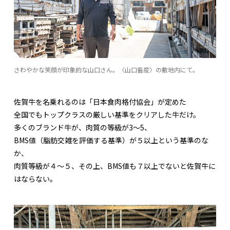
さわやかな笑顔が印象的な山口さん。〈山口畜産〉の敷地内にて。
佐賀牛を名乗れるのは「日本食肉格付協会」が定めた
全国でもトップクラスの厳しい基準をクリアした牛だけ。
多くのブランド牛が、肉質の等級が3〜5、
BMS値（脂肪交雑を評価する基準）が５以上という基準のな
か、
肉質等級が４～５、その上、BMS値も７以上でないと佐賀牛に
はならない。