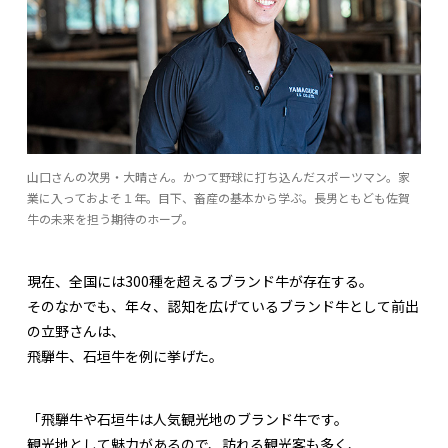
山口さんの次男・大晴さん。かつて野球に打ち込んだスポーツマン。家
業に入っておよそ１年。目下、畜産の基本から学ぶ。長男ともども佐賀
牛の未来を担う期待のホープ。
現在、全国には300種を超えるブランド牛が存在する。
そのなかでも、年々、認知を広げているブランド牛として前出
の立野さんは、
飛騨牛、石垣牛を例に挙げた。
「飛騨牛や石垣牛は人気観光地のブランド牛です。
観光地として魅力があるので、訪れる観光客も多く、