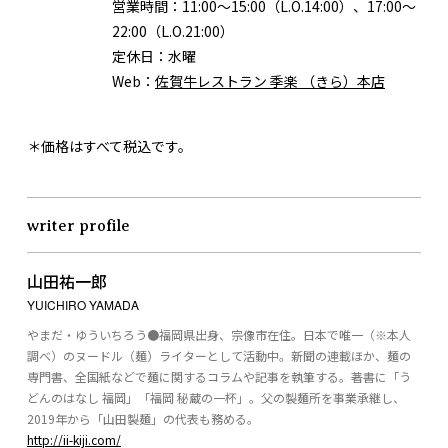
営業時間：
11:00～15:00（L.O.14:00）、17:00～
22:00（L.O.21:00）
定休日：
水曜
Web：
佐賀牛レストラン 季楽 （きら）本店
＊価格はすべて税込です。
writer profile
山田祐一郎
YUICHIRO YAMADA
やまだ・ゆういちろう●福岡県出身、宗像市在住。日本で唯一（※本人
調べ）のヌードル（麺）ライターとして活動中。新聞の連載ほか、麺の
専門書、全国紙などで麺に関するコラムや記事を執筆する。著書に「う
どんのはなし 福岡」「福岡 秘蔵の一杯」。父の製麺所を事業承継し、
2019年から「山田製麺」の代表も務める。
http://ii-kiji.com/