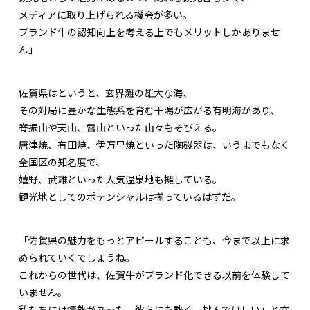
メディアに取り上げられる機会が多い。
ブランド牛の認知向上を考える上でもメリットしかありませ
ん」
佐賀県はというと、玄界灘の雄大な海、
その対局に豊かな生態系を育む干潟が広がる有明海があり、
脊振山や天山、雷山といった山々もそびえる。
唐津焼、有田焼、伊万里焼といった陶磁器は、いうまでもなく
全国区の知名度で、
嬉野、武雄といった人気温泉地も擁している。
観光地としてのポテンシャルは揃っているはずだ。
「佐賀県の魅力をもっとアピールすることも、今まで以上に求
められていくでしょうね。
これからの世代は、佐賀牛がブランド化できる以前を体験して
いません。
私たちには情熱があった。彼らにも熱く、挑んでほしい」と立