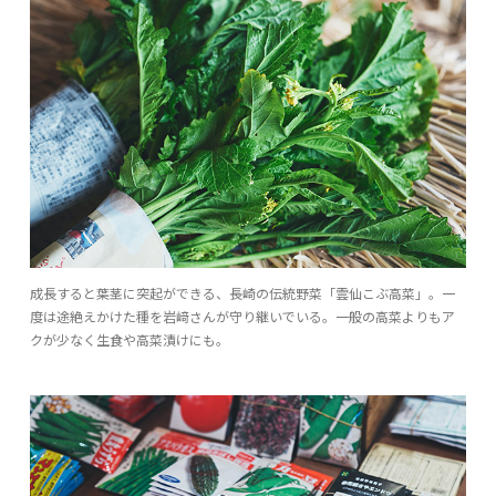
成長すると葉茎に突起ができる、長崎の伝統野菜「雲仙こぶ高菜」。一
度は途絶えかけた種を岩﨑さんが守り継いでいる。一般の高菜よりもア
クが少なく生食や高菜漬けにも。