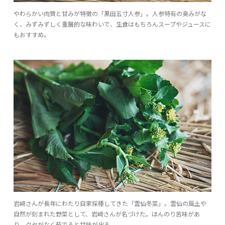
やわらかい肉質と甘みが特徴の「黒田五寸人参」。人参特有の臭みがな
く、みずみずしく重層的な味わいで、生食はもちろんスープやジュースに
もおすすめ。
岩﨑さんが長年にわたり自家採種してきた「雲仙冬菜」。雲仙の風土や
自然が刻まれた野菜として、岩﨑さんが名づけた。ほんのり苦味があ
り、クセがなく茹でると甘味が出る。