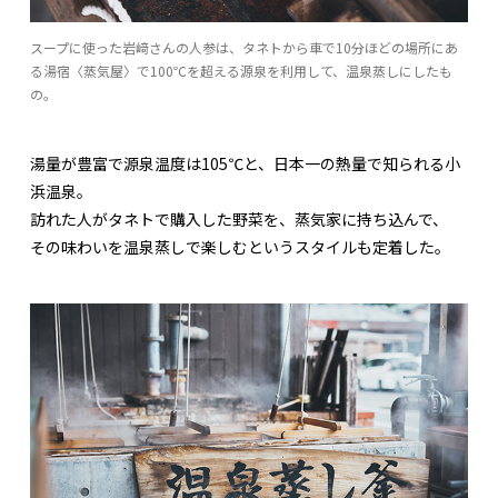
スープに使った岩﨑さんの人参は、タネトから車で10分ほどの場所にあ
る湯宿〈蒸気屋〉で100℃を超える源泉を利用して、温泉蒸しにしたも
の。
湯量が豊富で源泉温度は105℃と、日本一の熱量で知られる小
浜温泉。
訪れた人がタネトで購入した野菜を、蒸気家に持ち込んで、
その味わいを温泉蒸しで楽しむというスタイルも定着した。