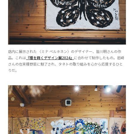
店内に展示された 〈ミナ ペルホネン〉のデザイナー、皆川明さんの作
品。これは
『種を蒔くデザイン展2024』
に合わせて制作したもの。岩﨑
さんの在来種野菜に魅了され、タネトの取り組みを心から応援するひと
りだ。