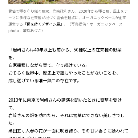
雲仙で種を守り継ぐ農家、岩﨑政利さん。2020年から種と農、風土をテ
ーマに多様な在来種が根づく雲仙を起点に、オーガニックベースが企画
運営する
『種を蒔くデザイン展』
。（写真提供：オーガニックベース
photo：繁延あづさ）
「岩﨑さんは40年以上も前から、50種以上の在来種の野菜
を、
自家採種しながら育て、守り続けている。
おそらく世界中、歴史上で誰もやったことがないことを、
成し遂げている唯一無二の存在です。
2013年に東京で岩﨑さんの講演を聞いたときに衝撃を受け
て、
岩﨑さんの畑を訪れたら、それは言葉にできない美しさでし
た。
黒田五寸人参の花が一面に咲き誇り、その甘い香りに誘われて