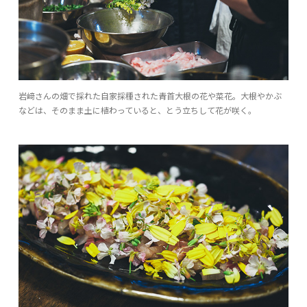
岩﨑さんの畑で採れた自家採種された青首大根の花や菜花。大根やかぶ
などは、そのまま土に植わっていると、とう立ちして花が咲く。