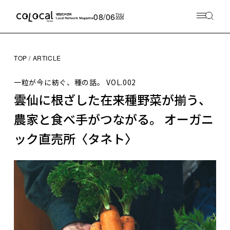
08/06
THU
2026
TOP
ARTICLE
一粒が今に紡ぐ、種の話。
VOL.002
雲仙に根ざした在来種野菜が揃う、
農家と食べ手がつながる。 オーガニ
ック直売所〈タネト〉