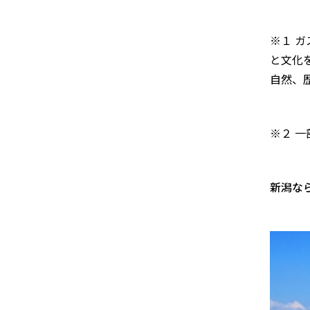
※１ 
と文化
自然、
※２ 
新潟な