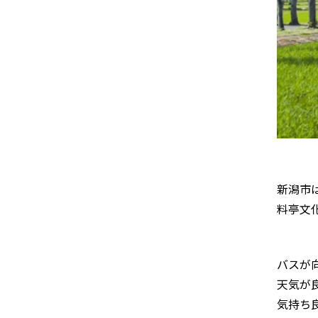
新潟市
料亭文
バスが
天気が
気持ち