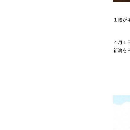
１階が
４月１
新潟を