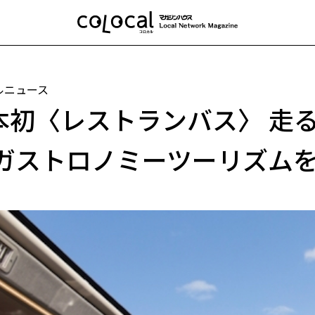
ルニュース
本初〈レストランバス〉 走
 ガストロノミーツーリズム