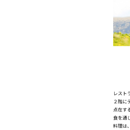
レスト
２階に
点在す
食を通
料理は