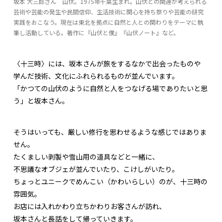
坂本 大三郎さん 山伏。1975年千葉生まれ。山伏との関連が考えられる
芸術や芸能の発生や民間信仰、生活技術に関心を持ち祭りや芸能の研究
実践をおこなう。現在は東北を拠点に自然と人との関わりをテーマに執
筆し活動している。著作に『山伏と僕』『山伏ノート』など。
〈十三時〉には、坂本さんが旅をするなかで出会ったものや
学んだ技術、文化にふれられるものが並んでいます。
「かつての山伏のように自然と人をつなげる場でありたいと思
う」と坂本さん。
そうはいっても、厳しい修行を思わせるような感じではありま
せん。
たくましい剥製や雪山用の道具などと一緒に、
不思議なオブジェが並んでいたり、こけしがいたり。
ちょっとユニークでめんこい（かわいらしい）のが、十三時の
雰囲気。
お店には入れかわり立ちかわりお客さんが訪れ、
坂本さんと長話をして帰っていきます。