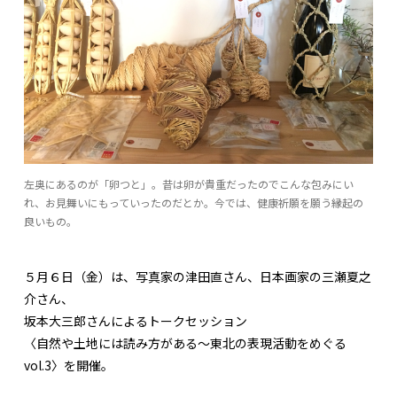
左奥にあるのが「卵つと」。昔は卵が貴重だったのでこんな包みにい
れ、お見舞いにもっていったのだとか。今では、健康祈願を願う縁起の
良いもの。
５月６日（金）は、写真家の津田直さん、日本画家の三瀬夏之
介さん、
坂本大三郎さんによるトークセッション
〈自然や土地には読み方がある〜東北の表現活動をめぐる
vol.3〉を開催。