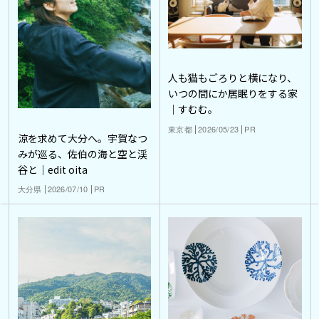
人も猫もごろりと横になり、
いつの間にか居眠りをする家
｜すむむ。
東京都
2026/05/23
PR
涼を求めて大分へ。宇賀なつ
みが巡る、佐伯の海と空と渓
谷と｜edit oita
大分県
2026/07/10
PR