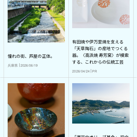
有田焼や伊万里焼を支える
「天草陶石」の産地でつくる
器。〈高浜焼 寿芳窯〉が模索
憧れの街、芦屋の正体。
する、これからの伝統工芸
兵庫県
2026/06/19
2026/04/24
PR
「瀬戸内オリーブ基金」 設立