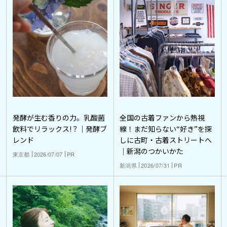
発酵が生む香りの力。乳酸菌
全国の古着ファンから熱視
飲料でリラックス!？｜発酵ブ
線！まだ知らない“好き”を探
レンド
しに古町・古着ストリートへ
｜新潟のつかいかた
東京都
2026/07/07
PR
新潟県
2026/07/31
PR