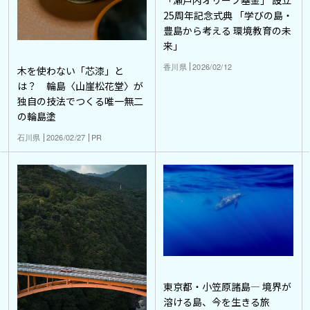
25周年記念式典 「学びの島・
豊島から考える 環境教育の未
来」
香川県
2026/02/12
木を使わない「芯漆」と
は？ 輪島〈山崖松花堂〉が
独自の技法でつくる唯一無二
の輪島塗
石川県
2026/02/27
PR
東京都・小笠原諸島― 境界が
溶ける島、今を生きる旅