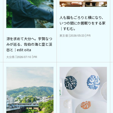
人も猫もごろりと横になり、
いつの間にか居眠りをする家
｜すむむ。
東京都
2026/05/23
PR
涼を求めて大分へ。宇賀なつ
みが巡る、佐伯の海と空と渓
谷と｜edit oita
大分県
2026/07/10
PR