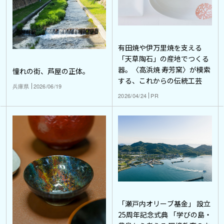
有田焼や伊万里焼を支える
「天草陶石」の産地でつくる
器。〈高浜焼 寿芳窯〉が模索
憧れの街、芦屋の正体。
する、これからの伝統工芸
兵庫県
2026/06/19
2026/04/24
PR
「瀬戸内オリーブ基金」 設立
25周年記念式典 「学びの島・