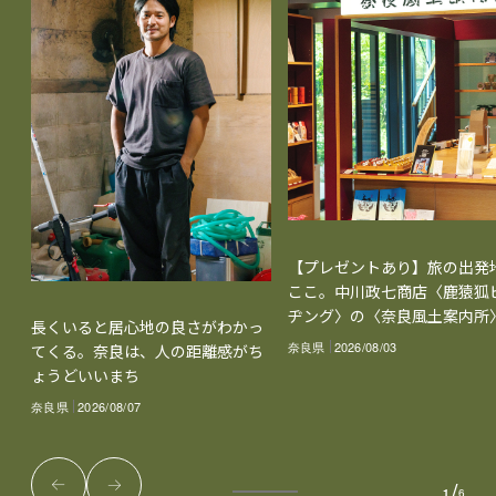
【プレゼントあり】旅の出発
ここ。中川政七商店〈鹿猿狐
ヂング〉の〈奈良風土案内所
長くいると居心地の良さがわかっ
奈良県
2026/08/03
てくる。奈良は、人の距離感がち
ょうどいいまち
奈良県
2026/08/07
/
1
6