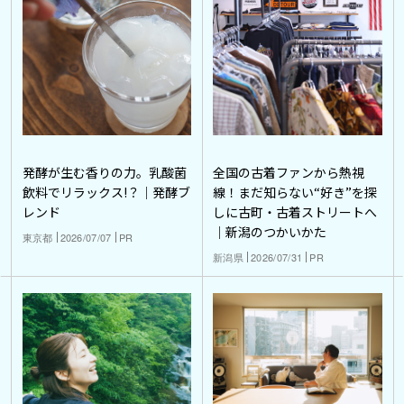
発酵が生む香りの力。乳酸菌
全国の古着ファンから熱視
飲料でリラックス!？｜発酵ブ
線！まだ知らない“好き”を探
レンド
しに古町・古着ストリートへ
｜新潟のつかいかた
東京都
2026/07/07
PR
新潟県
2026/07/31
PR