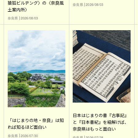
猿狐ビルヂング〉の〈奈良風
奈良県
2026/08/03
土案内所〉
奈良県
2026/08/03
日本はじまりの書『古事記』
「はじまりの地・奈良」は知
と『日本書紀』を紐解けば、
れば知るほど面白い
奈良県はもっと面白い
奈良県
2026/07/30
奈良県
2026/07/28