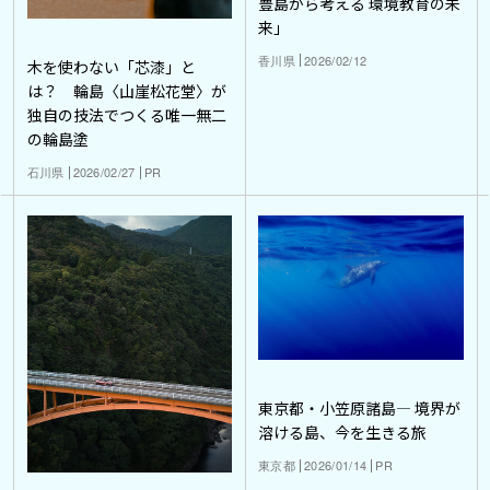
豊島から考える 環境教育の未
来」
香川県
2026/02/12
木を使わない「芯漆」と
は？ 輪島〈山崖松花堂〉が
独自の技法でつくる唯一無二
の輪島塗
石川県
2026/02/27
PR
東京都・小笠原諸島― 境界が
溶ける島、今を生きる旅
東京都
2026/01/14
PR