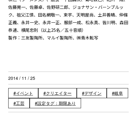
佐藤晃一、佐藤卓、佐野研二郎、ジョナサン・バーンブルッ
ク、祖父江慎、田名網敬一、束芋、天明屋尚、土井善晴、仲條
正義、永井一史、永井一正、服部一成、松永真、皆川明、森田
恭通、横尾忠則（以上25名／五十音順）
製作：三友製陶所、マルイ製陶所、㈱青木転写
2014 / 11 / 25
イベント
クリエイター
デザイン
岐阜
工芸
設定タグ：期限あり