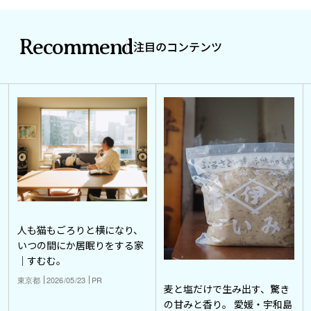
Recommend
注目のコンテンツ
人も猫もごろりと横になり、
いつの間にか居眠りをする家
｜すむむ。
東京都
2026/05/23
PR
麦と塩だけで生み出す、驚き
の甘みと香り。 愛媛・宇和島