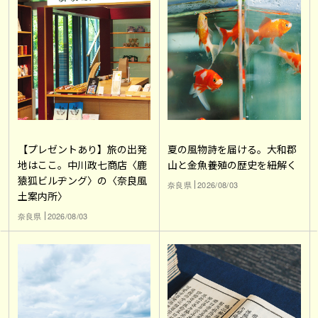
【プレゼントあり】旅の出発
夏の風物詩を届ける。大和郡
地はここ。中川政七商店〈鹿
山と金魚養殖の歴史を紐解く
猿狐ビルヂング〉の〈奈良風
奈良県
2026/08/03
土案内所〉
奈良県
2026/08/03