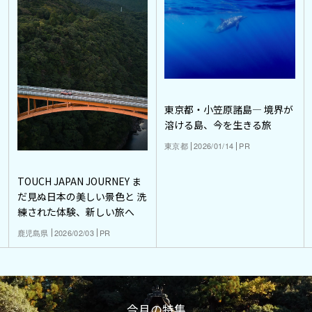
東京都・小笠原諸島― 境界が
溶ける島、今を生きる旅
東京都
2026/01/14
PR
TOUCH JAPAN JOURNEY ま
だ見ぬ日本の美しい景色と 洗
練された体験、新しい旅へ
鹿児島県
2026/02/03
PR
今月の特集