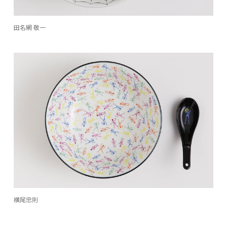
田名網 敬一
横尾忠則