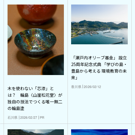
「瀬戸内オリーブ基金」 設立
25周年記念式典 「学びの島・
豊島から考える 環境教育の未
来」
香川県
2026/02/12
木を使わない「芯漆」と
は？ 輪島〈山崖松花堂〉が
独自の技法でつくる唯一無二
の輪島塗
石川県
2026/02/27
PR