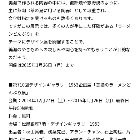
美濃で作られる陶器の中には、織部焼や志野焼のように、
主に茶陶（茶の湯に用いる陶器）として珍重され、
文化財指定を受けるものも数多くあります。
ですがこの展示では、多くの人が手にした経験がある「ラーメ
ンどんぶり」を
テーマにデザイン展を開催することで、
美濃のやきものへの親しみや関心を持ってもらうことが目的な
のだそう。
開催は2015年1月26日（月）まで。
■
第710回デザインギャラリー1953企画展「美濃のラーメンど
んぶり展」
会期：2014年12月27日（土）〜2015年1月26日（月）最終日
午後5時閉場
料金：無料
会場：松屋銀座7階・デザインギャラリー1953
出品者：秋山具義、浅葉克己、アラン・チャン、石上純也、片
桐仁（ラーメンズ）、唐長・千田誠次、菊地敦己、北川一成、