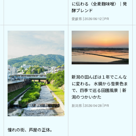
に伝わる〈全麦麹味噌〉｜発
酵ブレンド
愛媛県
2026/06/12
PR
新潟の田んぼは１年でこんな
に変わる。 水鏡から雪景色ま
で、四季で巡る田園風景｜新
潟のつかいかた
新潟県
2026/04/28
PR
憧れの街、芦屋の正体。