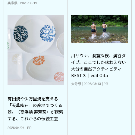
兵庫県
2026/06/19
川サウナ、洞窟探検、渓谷ダ
イブ。ここでしか味わえない
大分の自然アクティビティ
BEST３｜edit Oita
大分県
2026/03/13
PR
有田焼や伊万里焼を支える
「天草陶石」の産地でつくる
器。〈高浜焼 寿芳窯〉が模索
する、これからの伝統工芸
2026/04/24
PR