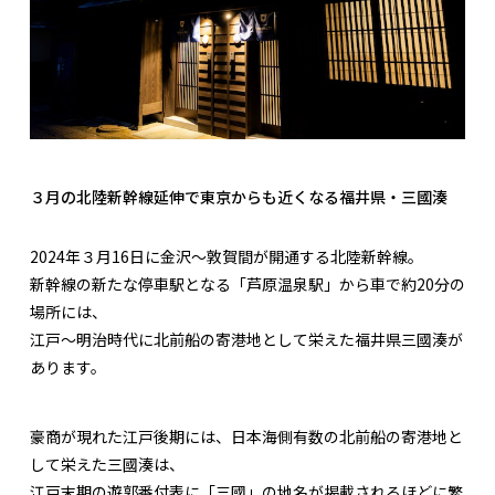
３月の北陸新幹線延伸で東京からも近くなる福井県・三國湊
2024年３月16日に金沢～敦賀間が開通する北陸新幹線。
新幹線の新たな停車駅となる「芦原温泉駅」から車で約20分の
場所には、
江戸～明治時代に北前船の寄港地として栄えた福井県三國湊が
あります。
豪商が現れた江戸後期には、日本海側有数の北前船の寄港地と
して栄えた三國湊は、
江戸末期の遊郭番付表に「三國」の地名が掲載されるほどに繁