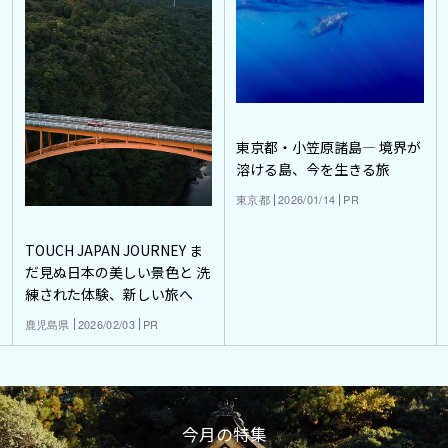
東京都・小笠原諸島― 境界が
溶ける島、今を生きる旅
東京都
2026/01/14
PR
TOUCH JAPAN JOURNEY ま
だ見ぬ日本の美しい景色と 洗
練された体験、新しい旅へ
鹿児島県
2026/02/03
PR
今月の特集