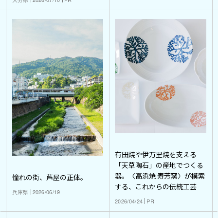
有田焼や伊万里焼を支える
「天草陶石」の産地でつくる
器。〈高浜焼 寿芳窯〉が模索
憧れの街、芦屋の正体。
する、これからの伝統工芸
兵庫県
2026/06/19
2026/04/24
PR