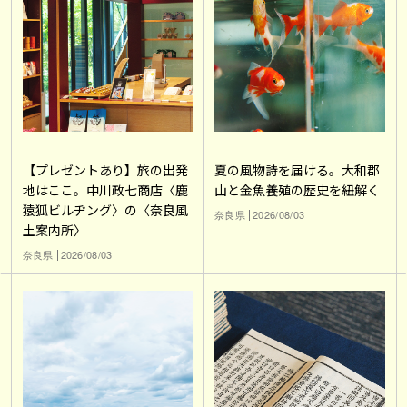
【プレゼントあり】旅の出発
夏の風物詩を届ける。大和郡
地はここ。中川政七商店〈鹿
山と金魚養殖の歴史を紐解く
猿狐ビルヂング〉の〈奈良風
奈良県
2026/08/03
土案内所〉
奈良県
2026/08/03