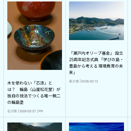
「瀬戸内オリーブ基金」 設立
25周年記念式典 「学びの島・
豊島から考える 環境教育の未
来」
香川県
2026/02/12
木を使わない「芯漆」と
は？ 輪島〈山崖松花堂〉が
独自の技法でつくる唯一無二
の輪島塗
石川県
2026/02/27
PR