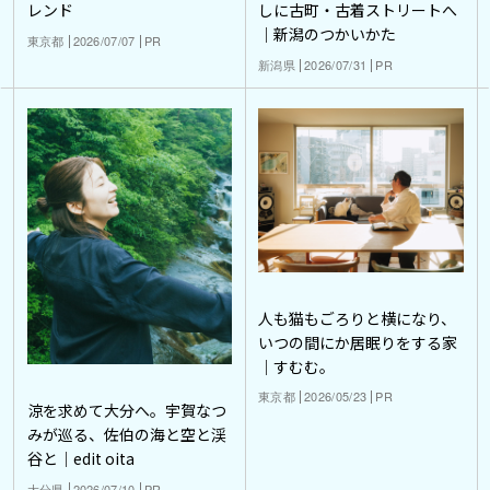
レンド
しに古町・古着ストリートへ
｜新潟のつかいかた
東京都
2026/07/07
PR
新潟県
2026/07/31
PR
人も猫もごろりと横になり、
いつの間にか居眠りをする家
｜すむむ。
東京都
2026/05/23
PR
涼を求めて大分へ。宇賀なつ
みが巡る、佐伯の海と空と渓
谷と｜edit oita
大分県
2026/07/10
PR