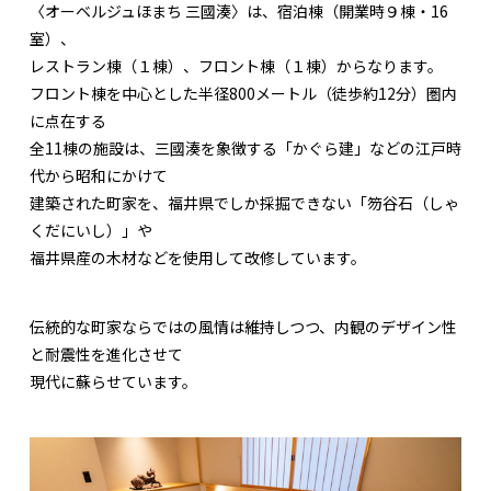
〈オーベルジュほまち 三國湊〉は、宿泊棟（開業時９棟・16
室）、
レストラン棟（１棟）、フロント棟（１棟）からなります。
フロント棟を中心とした半径800メートル（徒歩約12分）圏内
に点在する
全11棟の施設は、三國湊を象徴する「かぐら建」などの江戸時
代から昭和にかけて
建築された町家を、福井県でしか採掘できない「笏谷石（しゃ
くだにいし）」や
福井県産の木材などを使用して改修しています。
伝統的な町家ならではの風情は維持しつつ、内観のデザイン性
と耐震性を進化させて
現代に蘇らせています。