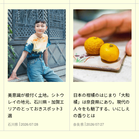
美意識が根付く土地。シトウ
日本の柑橘のはじまり「大和
レイの地元、石川県・加賀エ
橘」は奈良県にあり。現代の
リアのとっておきスポット3
人々をも魅了する、いにしえ
選
の香りとは
石川県
2026/07/28
奈良県
2026/07/27