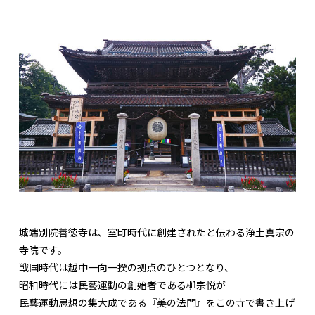
城端別院善徳寺は、室町時代に創建されたと伝わる浄土真宗の
寺院です。
戦国時代は越中一向一揆の拠点のひとつとなり、
昭和時代には民藝運動の創始者である柳宗悦が
民藝運動思想の集大成である『美の法門』をこの寺で書き上げ