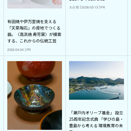
大分県
2026/03/13
PR
有田焼や伊万里焼を支える
「天草陶石」の産地でつくる
器。〈高浜焼 寿芳窯〉が模索
する、これからの伝統工芸
2026/04/24
PR
「瀬戸内オリーブ基金」 設立
25周年記念式典 「学びの島・
豊島から考える 環境教育の未