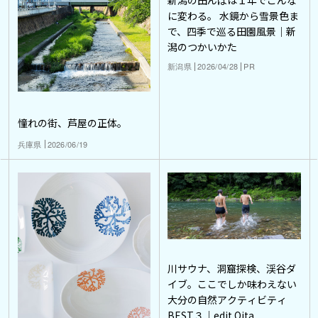
に変わる。 水鏡から雪景色ま
で、四季で巡る田園風景｜新
潟のつかいかた
新潟県
2026/04/28
PR
憧れの街、芦屋の正体。
兵庫県
2026/06/19
川サウナ、洞窟探検、渓谷ダ
イブ。ここでしか味わえない
大分の自然アクティビティ
BEST３｜edit Oita