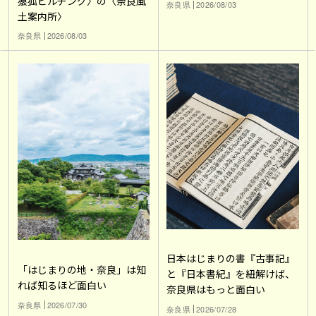
猿狐ビルヂング〉の〈奈良風
奈良県
2026/08/03
土案内所〉
奈良県
2026/08/03
日本はじまりの書『古事記』
「はじまりの地・奈良」は知
と『日本書紀』を紐解けば、
れば知るほど面白い
奈良県はもっと面白い
奈良県
2026/07/30
奈良県
2026/07/28