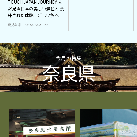
TOUCH JAPAN JOURNEY ま
だ見ぬ日本の美しい景色と 洗
練された体験、新しい旅へ
鹿児島県
2026/02/03
PR
今月の特集
奈良県