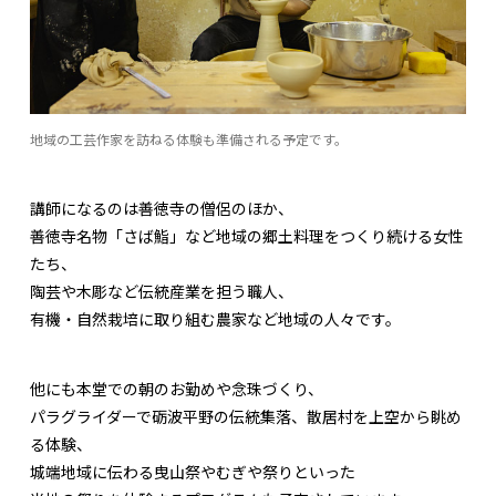
地域の工芸作家を訪ねる体験も準備される予定です。
講師になるのは善徳寺の僧侶のほか、
善徳寺名物「さば鮨」など地域の郷土料理をつくり続ける女性
たち、
陶芸や木彫など伝統産業を担う職人、
有機・自然栽培に取り組む農家など地域の人々です。
他にも本堂での朝のお勤めや念珠づくり、
パラグライダーで砺波平野の伝統集落、散居村を上空から眺め
る体験、
城端地域に伝わる曳山祭やむぎや祭りといった