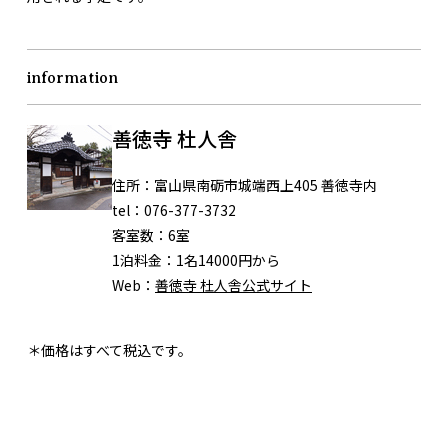
information
善徳寺 杜人舎
住所：
富山県南砺市城端西上405 善徳寺内
tel：
076-377-3732
客室数：
6室
1泊料金：
1名14000円から
Web：
善徳寺 杜人舎公式サイト
＊価格はすべて税込です。