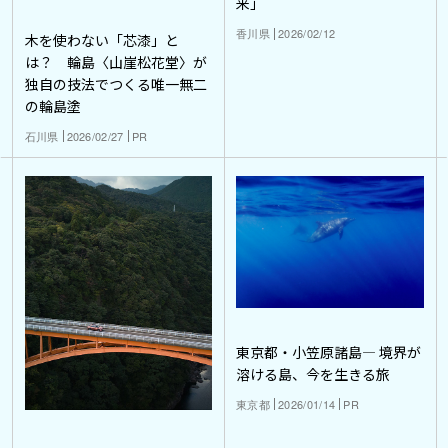
来」
香川県
2026/02/12
木を使わない「芯漆」と
は？ 輪島〈山崖松花堂〉が
独自の技法でつくる唯一無二
の輪島塗
石川県
2026/02/27
PR
東京都・小笠原諸島― 境界が
溶ける島、今を生きる旅
東京都
2026/01/14
PR