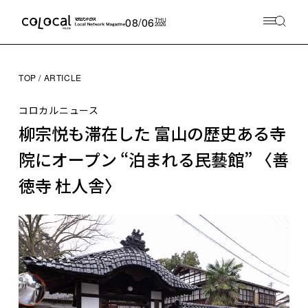
08/06
THU
2026
TOP
ARTICLE
コロカルニュース
柳宗悦も滞在した 富山の歴史ある寺
院にオープン “泊まれる民藝館” 〈善
徳寺 杜人舎〉