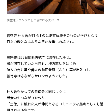
講堂兼ラウンジとして使われるスペース
善徳寺 杜人舎が目指すのは滞在体験そのものが学びとなり、
日々の糧となるような豊かな集いの場です。
柳宗悦は62日間も善徳寺に滞在したそう。
柳が滞在していた当時も、棟方志功をはじめ
詩人の吉井勇や俳人の前田普羅（ふら）等が出入りし
善徳寺はさながらサロンのようでした。
杜人舎もかつての善徳寺と同じように
出会いやつながりを作り、
「土徳」に触れた人が仲間となるコミュニティ拠点としても活
用される予定です。