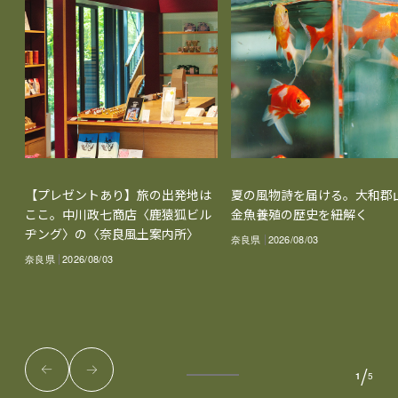
【プレゼントあり】旅の出発地は
夏の風物詩を届ける。大和郡
ここ。中川政七商店〈鹿猿狐ビル
金魚養殖の歴史を紐解く
ヂング〉の〈奈良風土案内所〉
奈良県
2026/08/03
奈良県
2026/08/03
/
1
5