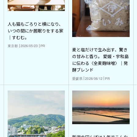
人も猫もごろりと横になり、
いつの間にか居眠りをする家
｜すむむ。
東京都
2026/05/23
PR
麦と塩だけで生み出す、驚き
の甘みと香り。 愛媛・宇和島
に伝わる〈全麦麹味噌〉｜発
酵ブレンド
愛媛県
2026/06/12
PR
新潟の田んぼは１年でこんな