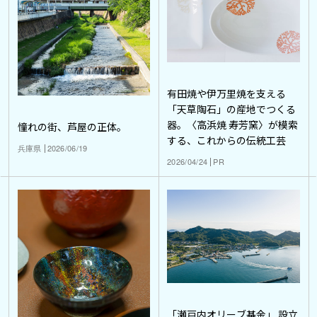
有田焼や伊万里焼を支える
「天草陶石」の産地でつくる
器。〈高浜焼 寿芳窯〉が模索
憧れの街、芦屋の正体。
する、これからの伝統工芸
兵庫県
2026/06/19
2026/04/24
PR
「瀬戸内オリーブ基金」 設立