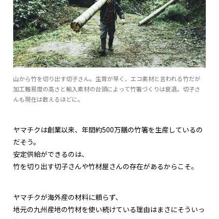
山から竹を切り出す切子さん。生育が早く、エコ素材と言われる竹だが
加工難易度の高さと輸入素材の台頭によって竹箸づくりは衰退。切子さ
んも現在は数えるほどに。
ヤマチクは創業以来、年間約500万膳の竹箸を生産しているの
だそう。
安定供給ができるのは、
竹を切り出す切子さんや竹材屋さんの存在があるからこそ。
ヤマチクが海外産の材料に頼らず、
地元の九州産地の竹材を使い続けている理由はまさにそういっ