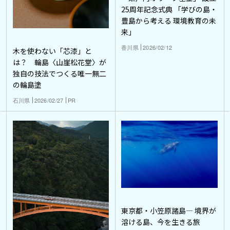
25周年記念式典 「学びの島・
豊島から考える 環境教育の未
来」
香川県
2026/02/12
木を使わない「芯漆」と
は？ 輪島〈山崖松花堂〉が
独自の技法でつくる唯一無二
の輪島塗
石川県
2026/02/27
PR
東京都・小笠原諸島― 境界が
溶ける島、今を生きる旅