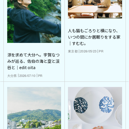
人も猫もごろりと横になり、
いつの間にか居眠りをする家
｜すむむ。
東京都
2026/05/23
PR
涼を求めて大分へ。宇賀なつ
みが巡る、佐伯の海と空と渓
谷と｜edit oita
大分県
2026/07/10
PR