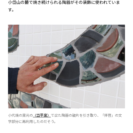
小岱山の麓で焼き続けられる陶器がその装飾に使われていま
す。
小代焼の窯元の
〈岱平窯〉
で出た陶器の破片を引き取り、「拝啓」の文
字部分に再利用したのだそう。