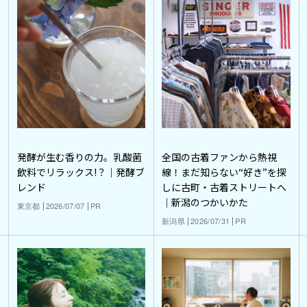
発酵が生む香りの力。乳酸菌
全国の古着ファンから熱視
飲料でリラックス!？｜発酵ブ
線！まだ知らない“好き”を探
レンド
しに古町・古着ストリートへ
｜新潟のつかいかた
東京都
2026/07/07
PR
新潟県
2026/07/31
PR