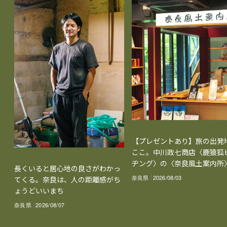
【プレゼントあり】旅の出発
ここ。中川政七商店〈鹿猿狐
ヂング〉の〈奈良風土案内所
長くいると居心地の良さがわかっ
奈良県
2026/08/03
てくる。奈良は、人の距離感がち
ょうどいいまち
奈良県
2026/08/07