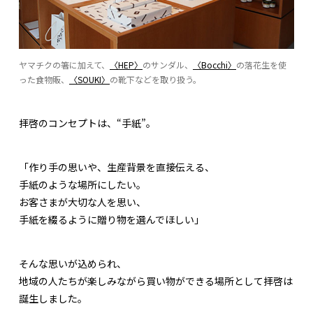
ヤマチクの箸に加えて、
〈HEP〉
のサンダル、
〈Bocchi〉
の落花生を使
った食物販、
〈SOUKI〉
の靴下などを取り扱う。
拝啓のコンセプトは、“手紙”。
「作り手の思いや、生産背景を直接伝える、
手紙のような場所にしたい。
お客さまが大切な人を思い、
手紙を綴るように贈り物を選んでほしい」
そんな思いが込められ、
地域の人たちが楽しみながら買い物ができる場所として拝啓は
誕生しました。