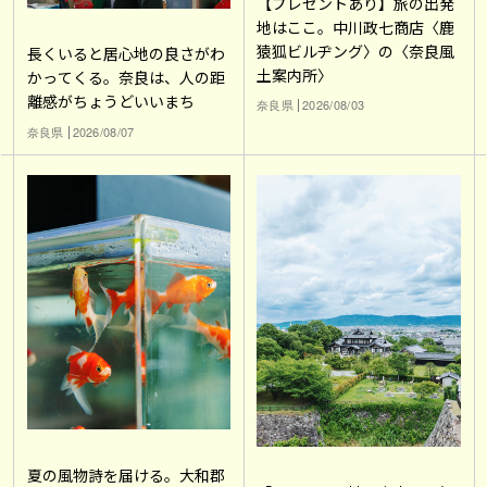
【プレゼントあり】旅の出発
地はここ。中川政七商店〈鹿
猿狐ビルヂング〉の〈奈良風
長くいると居心地の良さがわ
土案内所〉
かってくる。奈良は、人の距
離感がちょうどいいまち
奈良県
2026/08/03
奈良県
2026/08/07
夏の風物詩を届ける。大和郡