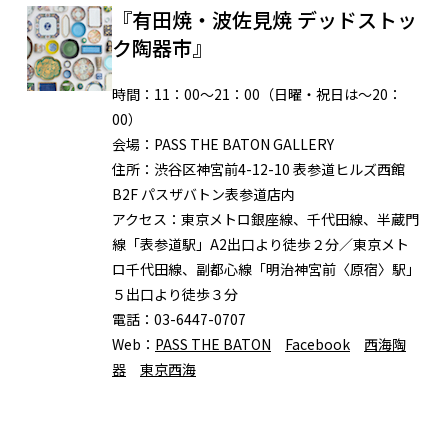
『有田焼・波佐見焼 デッドストッ
ク陶器市』
時間：
11：00〜21：00（日曜・祝日は〜20：
00）
会場：
PASS THE BATON GALLERY
住所：
渋谷区神宮前4-12-10 表参道ヒルズ西館
B2F パスザバトン表参道店内
アクセス：
東京メトロ銀座線、千代田線、半蔵門
線「表参道駅」A2出口より徒歩２分／東京メト
ロ千代田線、副都心線「明治神宮前〈原宿〉駅」
５出口より徒歩３分
電話：
03-6447-0707
Web：
PASS THE BATON
Facebook
西海陶
器
東京西海