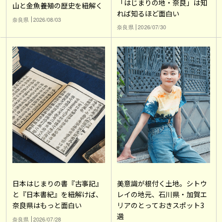
「はじまりの地・奈良」は知
山と金魚養殖の歴史を紐解く
れば知るほど面白い
奈良県
2026/08/03
奈良県
2026/07/30
日本はじまりの書『古事記』
美意識が根付く土地。シトウ
と『日本書紀』を紐解けば、
レイの地元、石川県・加賀エ
奈良県はもっと面白い
リアのとっておきスポット3
選
奈良県
2026/07/28