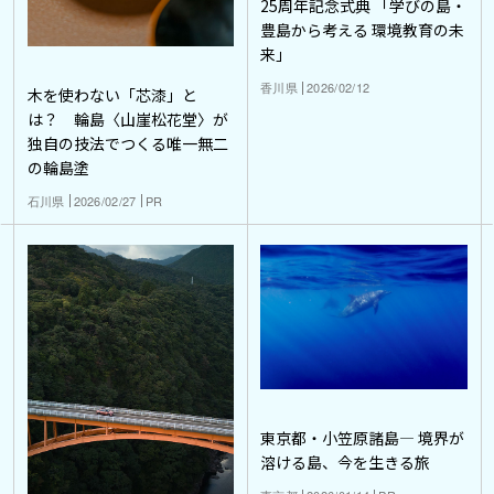
25周年記念式典 「学びの島・
豊島から考える 環境教育の未
来」
香川県
2026/02/12
木を使わない「芯漆」と
は？ 輪島〈山崖松花堂〉が
独自の技法でつくる唯一無二
の輪島塗
石川県
2026/02/27
PR
東京都・小笠原諸島― 境界が
溶ける島、今を生きる旅