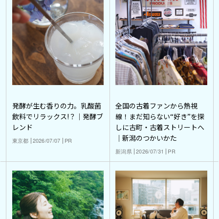
発酵が生む香りの力。乳酸菌
全国の古着ファンから熱視
飲料でリラックス!？｜発酵ブ
線！まだ知らない“好き”を探
レンド
しに古町・古着ストリートへ
｜新潟のつかいかた
東京都
2026/07/07
PR
新潟県
2026/07/31
PR