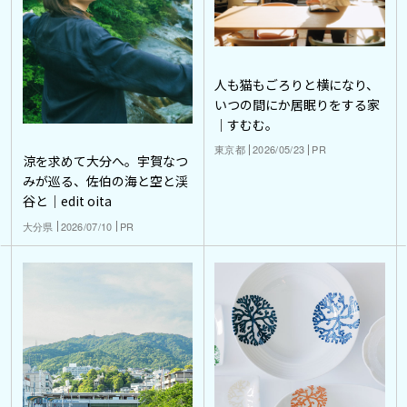
人も猫もごろりと横になり、
いつの間にか居眠りをする家
｜すむむ。
東京都
2026/05/23
PR
涼を求めて大分へ。宇賀なつ
みが巡る、佐伯の海と空と渓
谷と｜edit oita
大分県
2026/07/10
PR