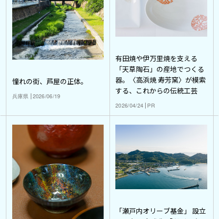
有田焼や伊万里焼を支える
「天草陶石」の産地でつくる
器。〈高浜焼 寿芳窯〉が模索
憧れの街、芦屋の正体。
する、これからの伝統工芸
兵庫県
2026/06/19
2026/04/24
PR
「瀬戸内オリーブ基金」 設立