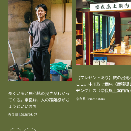
【プレゼントあり】旅の出発
ここ。中川政七商店〈鹿猿狐
ヂング〉の〈奈良風土案内所
長くいると居心地の良さがわかっ
奈良県
2026/08/03
てくる。奈良は、人の距離感がち
ょうどいいまち
奈良県
2026/08/07