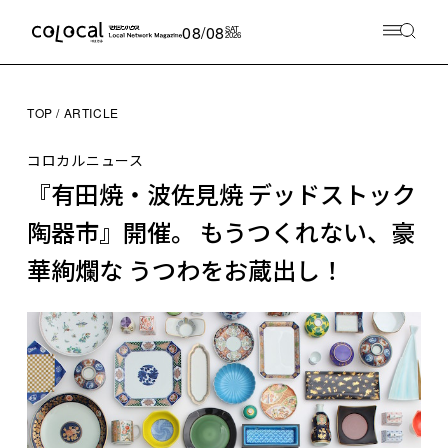
08/08
SAT
2026
TOP
ARTICLE
コロカルニュース
『有田焼・波佐見焼 デッドストック
陶器市』開催。 もうつくれない、豪
華絢爛な うつわをお蔵出し！