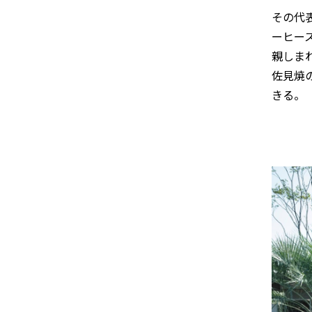
その代
ーヒー
親しま
佐見焼
きる。