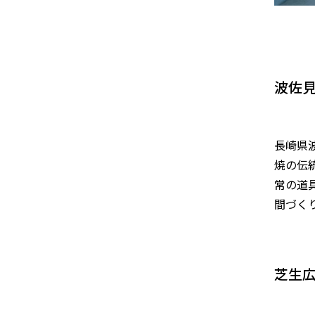
波佐
長崎県
焼の伝統
常の道
間づく
芝生