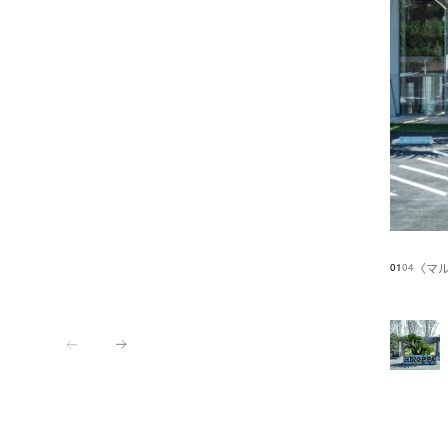
〈マル
01
04