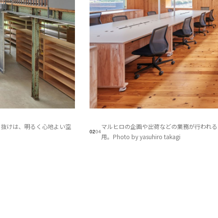
き抜けは、明るく心地よい空
マルヒロの企画や出荷などの業務が行われる
02
04
用。Photo by yasuhiro takagi