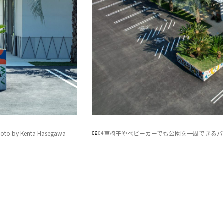
Kenta Hasegawa
車椅子やベビーカーでも公園を一周できるバリアフリ
02
04