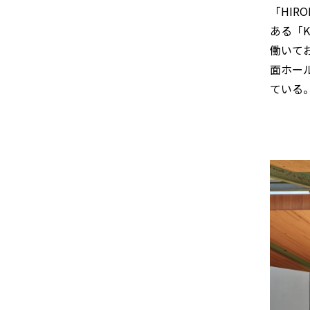
「HI
ある「
働いて
面ホー
ている