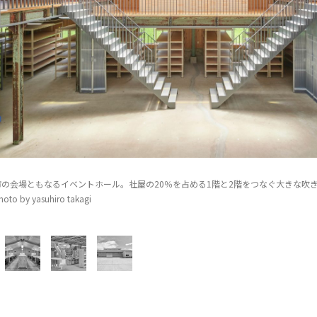
市の会場ともなるイベントホール。社屋の20％を占める1階と2階をつなぐ大きな吹
to by yasuhiro takagi