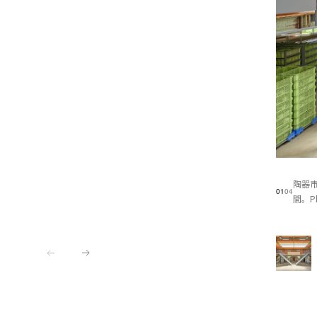
陶器
01
04
間。Pho