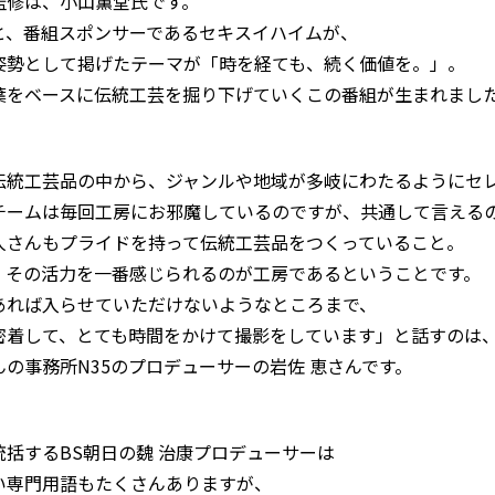
監修は、小山薫堂氏です。
と、番組スポンサーであるセキスイハイムが、
姿勢として掲げたテーマが「時を経ても、続く価値を。」。
葉をベースに伝統工芸を掘り下げていくこの番組が生まれまし
伝統工芸品の中から、ジャンルや地域が多岐にわたるようにセ
チームは毎回工房にお邪魔しているのですが、共通して言える
人さんもプライドを持って伝統工芸品をつくっていること。
、その活力を一番感じられるのが工房であるということです。
あれば入らせていただけないようなところまで、
密着して、とても時間をかけて撮影をしています」と話すのは
んの事務所N35のプロデューサーの岩佐 恵さんです。
統括するBS朝日の魏 治康プロデューサーは
い専門用語もたくさんありますが、