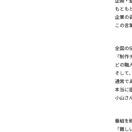
企画・
もとも
企業の
この言
全国の
「制作
どの職
そして
通常で
本当に
小山さ
番組を
「難し