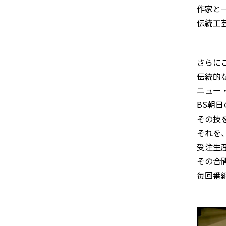
作家と
伝統工
さらに
伝統的
ニュー
BS朝
その技
それを
受注生
その合
毎回番