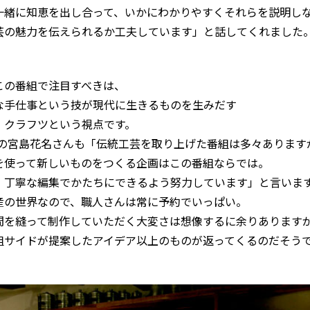
一緒に知恵を出し合って、いかにわかりやすくそれらを説明し
芸の魅力を伝えられるか工夫しています」と話してくれました
この番組で注目すべきは、
な手仕事という技が現代に生きるものを生みだす
・クラフツという視点です。
日の宮島花名さんも「伝統工芸を取り上げた番組は多々あります
を使って新しいものをつくる企画はこの番組ならでは。
、丁寧な編集でかたちにできるよう努力しています」と言いま
産の世界なので、職人さんは常に予約でいっぱい。
間を縫って制作していただく大変さは想像するに余りあります
組サイドが提案したアイデア以上のものが返ってくるのだそう