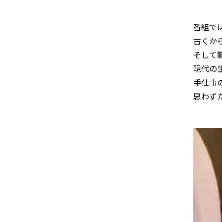
番組で
古くか
そして
現代の
手仕事
思わず