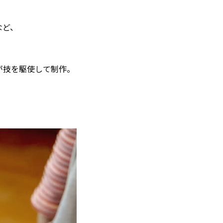
など、
が技を駆使して制作。
、