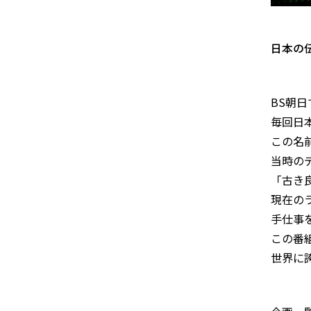
日本の
BS朝
毎回日
この名
当時の
「古き
現在の
手仕事
この番
世界に