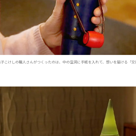
鳴子こけしの職人さんがつくったのは、中の空洞に手紙を入れて、想いを届ける「交