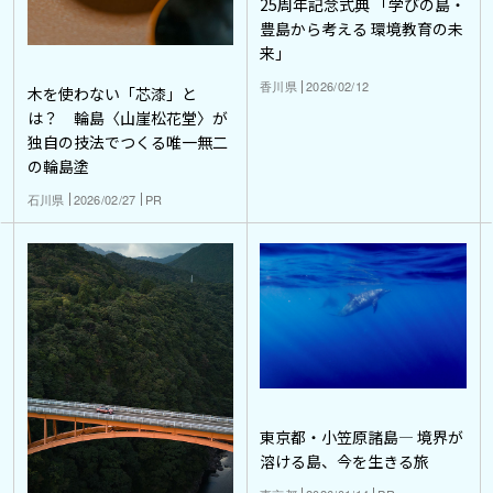
25周年記念式典 「学びの島・
豊島から考える 環境教育の未
来」
香川県
2026/02/12
木を使わない「芯漆」と
は？ 輪島〈山崖松花堂〉が
独自の技法でつくる唯一無二
の輪島塗
石川県
2026/02/27
PR
東京都・小笠原諸島― 境界が
溶ける島、今を生きる旅