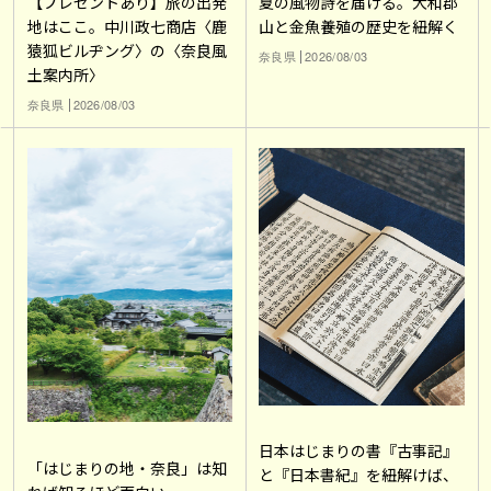
【プレゼントあり】旅の出発
夏の風物詩を届ける。大和郡
地はここ。中川政七商店〈鹿
山と金魚養殖の歴史を紐解く
猿狐ビルヂング〉の〈奈良風
奈良県
2026/08/03
土案内所〉
奈良県
2026/08/03
日本はじまりの書『古事記』
「はじまりの地・奈良」は知
と『日本書紀』を紐解けば、