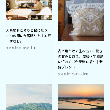
人も猫もごろりと横になり、
いつの間にか居眠りをする家
｜すむむ。
東京都
2026/05/23
PR
麦と塩だけで生み出す、驚き
の甘みと香り。 愛媛・宇和島
に伝わる〈全麦麹味噌〉｜発
酵ブレンド
愛媛県
2026/06/12
PR