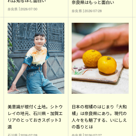
れば知るほど面白い
奈良県はもっと面白い
奈良県
2026/07/30
奈良県
2026/07/28
美意識が根付く土地。シトウ
日本の柑橘のはじまり「大和
レイの地元、石川県・加賀エ
橘」は奈良県にあり。現代の
リアのとっておきスポット3
人々をも魅了する、いにしえ
選
の香りとは
石川県
2026/07/28
奈良県
2026/07/27