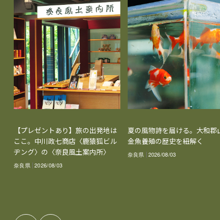
【プレゼントあり】旅の出発地は
夏の風物詩を届ける。大和郡
ここ。中川政七商店〈鹿猿狐ビル
金魚養殖の歴史を紐解く
ヂング〉の〈奈良風土案内所〉
奈良県
2026/08/03
奈良県
2026/08/03