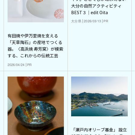
大分の自然アクティビティ
BEST３｜edit Oita
大分県
2026/03/13
PR
有田焼や伊万里焼を支える
「天草陶石」の産地でつくる
器。〈高浜焼 寿芳窯〉が模索
する、これからの伝統工芸
2026/04/24
PR
「瀬戸内オリーブ基金」 設立