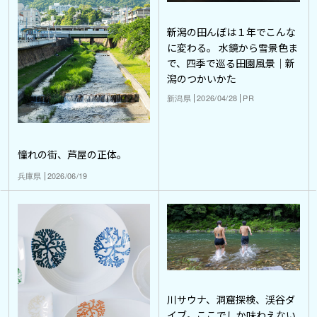
新潟の田んぼは１年でこんな
に変わる。 水鏡から雪景色ま
で、四季で巡る田園風景｜新
潟のつかいかた
新潟県
2026/04/28
PR
憧れの街、芦屋の正体。
兵庫県
2026/06/19
川サウナ、洞窟探検、渓谷ダ
イブ。ここでしか味わえない