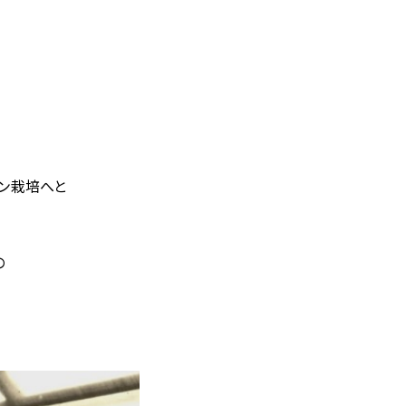
テン栽培へと
。
の