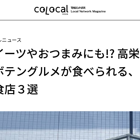
ルニュース
イーツやおつまみにも!? 高
ボテングルメが食べられる、
食店３選