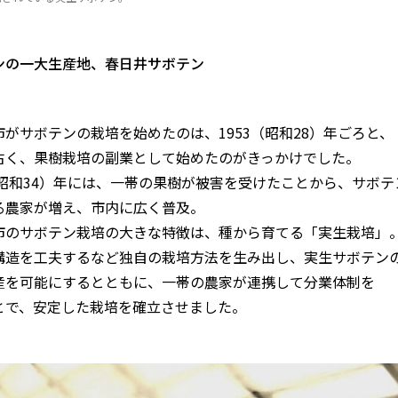
ンの一大生産地、春日井サボテン
市がサボテンの栽培を始めたのは、1953（昭和28）年ごろと、
古く、果樹栽培の副業として始めたのがきっかけでした。
9（昭和34）年には、一帯の果樹が被害を受けたことから、サボ
る農家が増え、市内に広く普及。
市のサボテン栽培の大きな特徴は、種から育てる「実生栽培」
構造を工夫するなど独自の栽培方法を生み出し、実生サボテン
産を可能にするとともに、一帯の農家が連携して分業体制を
とで、安定した栽培を確立させました。