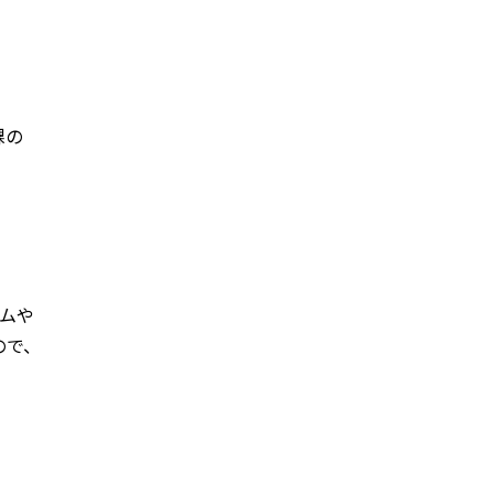
課の
ムや
ので、