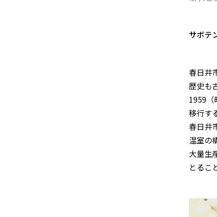
サボテ
春日井
歴史も
195
移行す
春日井
温室の
大量生
とるこ