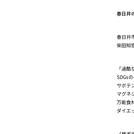
春日井
春日井
柴田知
「過酷
SDG
サボテ
マグネ
万能食
ダイエ
〈サボ