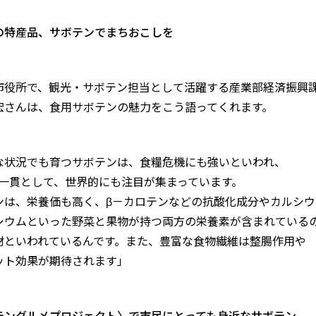
の特産品、サボテンでまちおこしを
市役所で、観光・サボテン担当として活躍する産業部経済振興
宏さんは、食用サボテンの魅力をこう語ってくれます。
な状況でも育つサボテンは、食糧危機にも強いといわれ、
sの一貫として、世界的にも注目が集まっています。
ンは、栄養価も高く、β－カロテンなどの抗酸化成分やカルシウ
シウムといった野菜と果物が持つ両方の栄養素が含まれている
材といわれているんです。また、豊富な食物繊維は整腸作用や
ット効果が期待されます」
テングルメプロジェクト〉で市民にとっても身近なサボテン