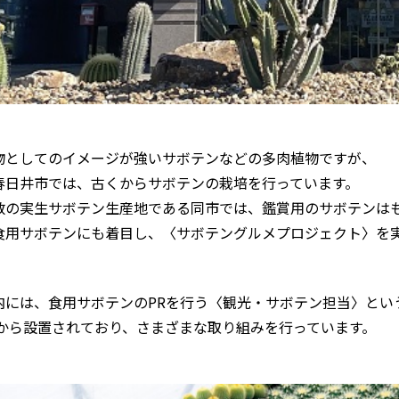
物としてのイメージが強いサボテンなどの多肉植物ですが、
春日井市では、古くからサボテンの栽培を行っています。
数の実生サボテン生産地である同市では、鑑賞用のサボテンは
食用サボテンにも着目し、〈サボテングルメプロジェクト〉を
内には、食用サボテンのPRを行う〈観光・サボテン担当〉とい
2年から設置されており、さまざまな取り組みを行っています。