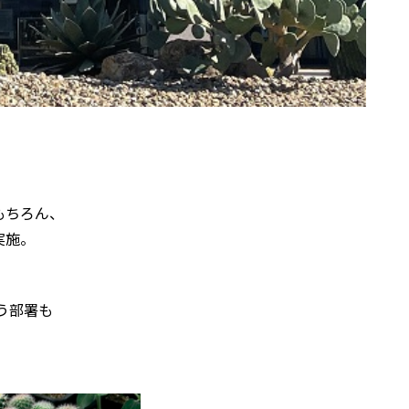
もちろん、
実施。
う部署も