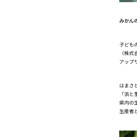
みかん
子ども
〈株式
アップ
はまさ
「浜と
県内の
生産者