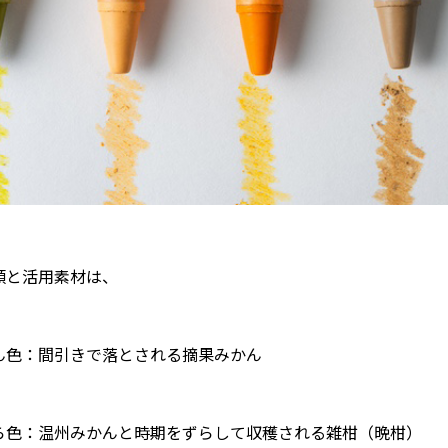
類と活用素材は、
ん色：間引きで落とされる摘果みかん
ら色：温州みかんと時期をずらして収穫される雑柑（晩柑）