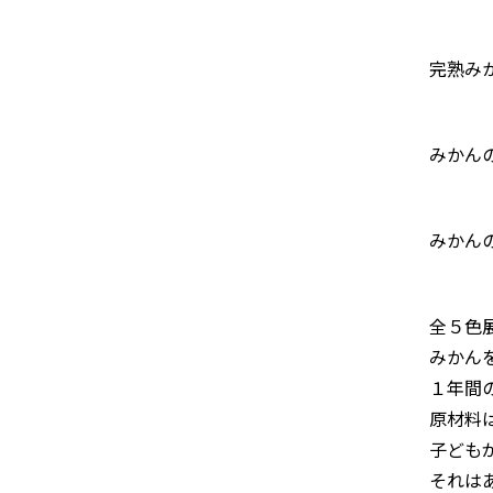
完熟み
みかん
みかん
全５色
みかん
１年間
原材料
子ども
それは