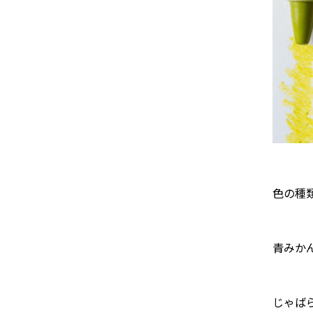
色の種
青みか
じゃば