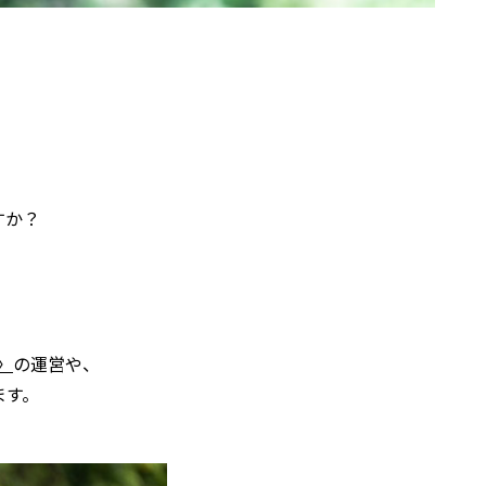
すか？
。
E〉
の運営や、
ます。