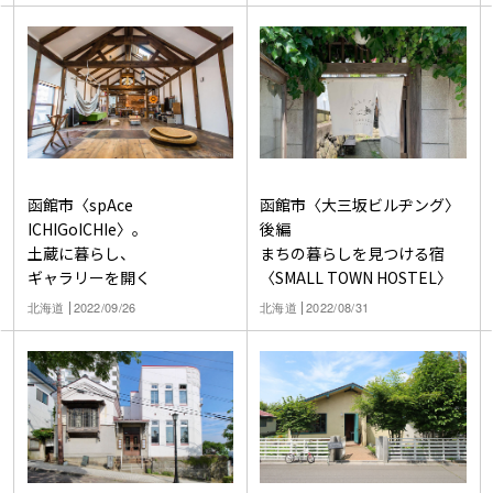
函館市〈spAce
函館市〈大三坂ビルヂング〉
ICHIGoICHIe〉。
後編
土蔵に暮らし、
まちの暮らしを見つける宿
ギャラリーを開く
〈SMALL TOWN HOSTEL〉
北海道
2022/09/26
北海道
2022/08/31