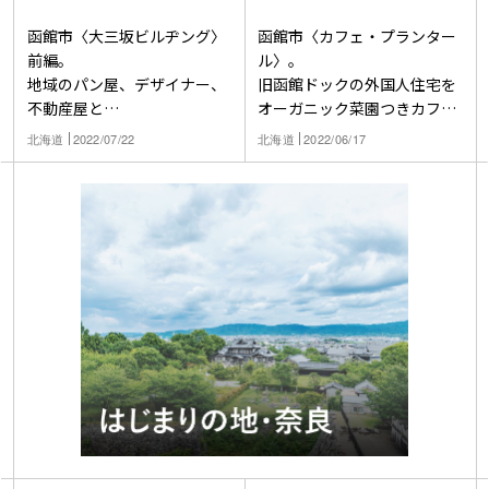
函館市〈大三坂ビルヂング〉
函館市〈カフェ・プランター
前編。
ル〉。
地域のパン屋、デザイナー、
旧函館ドックの外国人住宅を
不動産屋と
オーガニック菜園つきカフェ
結成した〈箱バル不動産〉の
へ
北海道
2022/07/22
北海道
2022/06/17
活動。