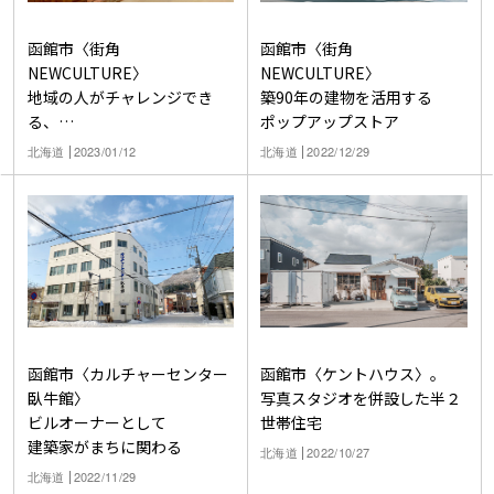
函館市〈街角
函館市〈街角
NEWCULTURE〉
NEWCULTURE〉
地域の人がチャレンジでき
築90年の建物を活用する
る、
ポップアップストア
複合ポップアップ施設ができ
北海道
2023/01/12
北海道
2022/12/29
るまで
函館市〈カルチャーセンター
函館市〈ケントハウス〉。
臥牛館〉
写真スタジオを併設した半２
ビルオーナーとして
世帯住宅
建築家がまちに関わる
北海道
2022/10/27
北海道
2022/11/29