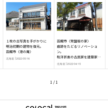
１枚の古写真を手がかりに
函館市〈常盤坂の家〉
明治初期の建物を復元。
痕跡をたどるリノベーショ
函館市〈港の庵〉
ン。
和洋折衷の古民家を建築家の
北海道
2022/05/16
自宅へ
北海道
2022/04/15
1
/
1