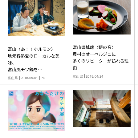
富山県城端〈薪の音〉
富山〈あ！！ホルモン〉
農村のオーベルジュに
地元客熱愛のローカルな美
多くのリピーターが訪れる理
味、
由
富山風モツ鍋を
麦焼酎の水割りで
富山県
2018/04/24
富山県
2018/05/01
PR