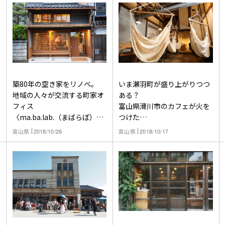
築80年の空き家をリノベ。
いま瀬羽町が盛り上がりつつ
地域の人々が交流する町家オ
ある？
フィス
富山県滑川市のカフェが火を
〈ma.ba.lab.（まばらぼ）〉
つけた
誕生
小さなまちのにぎわい
富山県
2018/10/26
富山県
2018/10/17