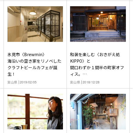
氷見市〈Brewmin〉
和装を楽しむ〈おきがえ処
海沿いの空き家をリノベした
KIPPO〉と
クラフトビールカフェが誕
間口わずか１間半の町家オフ
生！
ィス。
射水市新湊内川の新たな可能
富山県
2019/02/05
富山県
2018/12/28
性とは？