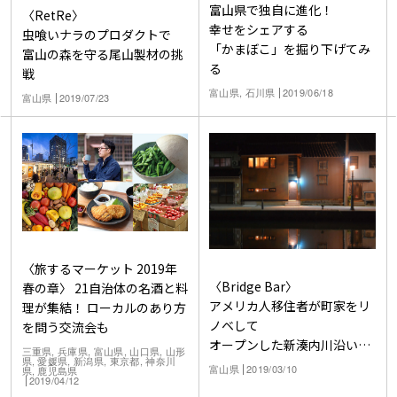
富山県で独自に進化！
〈RetRe〉
幸せをシェアする
虫喰いナラのプロダクトで
「かまぼこ」を掘り下げてみ
富山の森を守る尾山製材の挑
る
戦
富山県, 石川県
2019/06/18
富山県
2019/07/23
〈旅するマーケット 2019年
〈Bridge Bar〉
春の章〉 21自治体の名酒と料
アメリカ人移住者が町家をリ
理が集結！ ローカルのあり方
ノベして
を問う交流会も
オープンした新湊内川沿いの
三重県, 兵庫県, 富山県, 山口県, 山形
県, 愛媛県, 新潟県, 東京都, 神奈川
バー
富山県
2019/03/10
県, 鹿児島県
2019/04/12