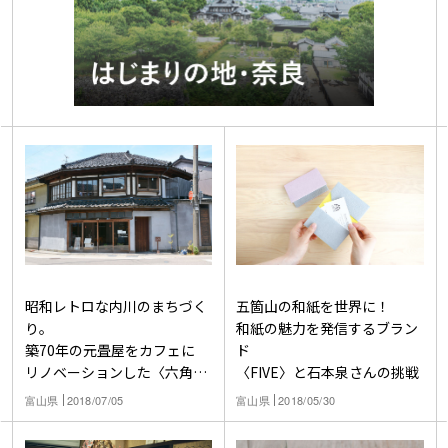
昭和レトロな内川のまちづく
五箇山の和紙を世界に！
り。
和紙の魅力を発信するブラン
築70年の元畳屋をカフェに
ド
リノベーションした〈六角
〈FIVE〉と石本泉さんの挑戦
堂〉
富山県
2018/07/05
富山県
2018/05/30