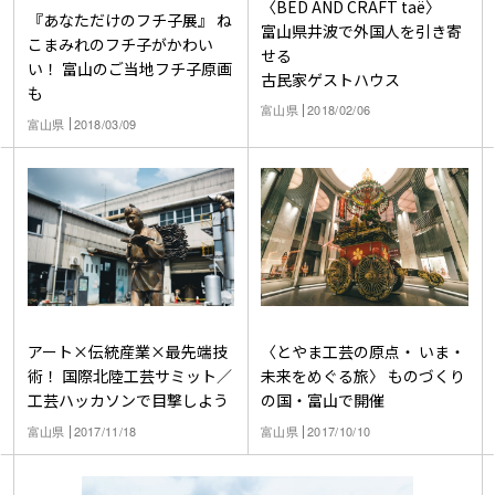
〈BED AND CRAFT taë〉
『あなただけのフチ子展』 ね
富山県井波で外国人を引き寄
こまみれのフチ子がかわい
せる
い！ 富山のご当地フチ子原画
古民家ゲストハウス
も
富山県
2018/02/06
富山県
2018/03/09
アート×伝統産業×最先端技
〈とやま工芸の原点・ いま・
術！ 国際北陸工芸サミット／
未来をめぐる旅〉 ものづくり
工芸ハッカソンで目撃しよう
の国・富山で開催
富山県
2017/11/18
富山県
2017/10/10