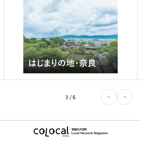
3
/
6