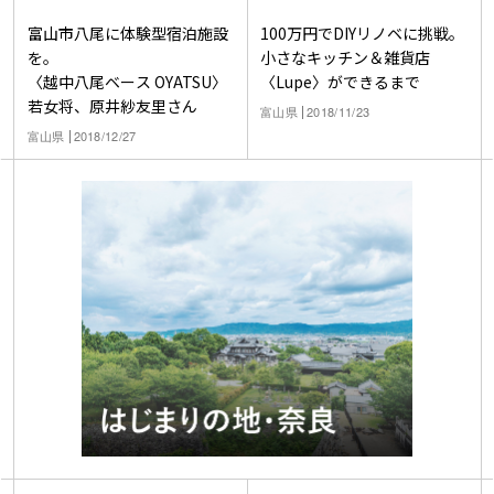
富山市八尾に体験型宿泊施設
100万円でDIYリノベに挑戦。
を。
小さなキッチン＆雑貨店
〈越中八尾ベース OYATSU〉
〈Lupe〉ができるまで
若女将、原井紗友里さん
富山県
2018/11/23
富山県
2018/12/27