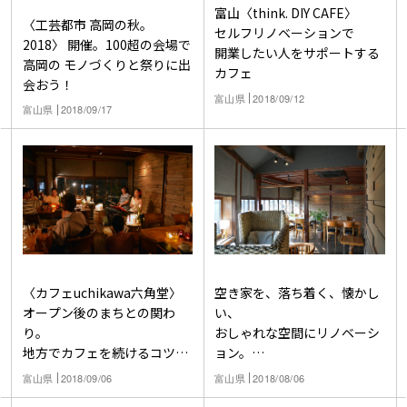
富山〈think. DIY CAFE〉
〈工芸都市 高岡の秋。
セルフリノベーションで
2018〉 開催。100超の会場で
開業したい人をサポートする
高岡の モノづくりと祭りに出
カフェ
会おう！
富山県
2018/09/12
富山県
2018/09/17
〈カフェuchikawa六角堂〉
空き家を、落ち着く、懐かし
オープン後のまちとの関わ
い、
り。
おしゃれな空間にリノベーシ
地方でカフェを続けるコツと
ョン。
は？
富山県内川のカフェ〈六角
富山県
2018/09/06
富山県
2018/08/06
堂〉秘話