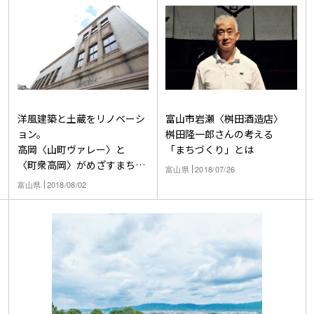
洋風建築と土蔵をリノベーシ
富山市岩瀬〈桝田酒造店〉
ョン。
桝田隆一郎さんの考える
高岡〈山町ヴァレー〉と
「まちづくり」とは
〈町衆高岡〉がめざすまちづ
富山県
2018/07/26
くり
富山県
2018/08/02