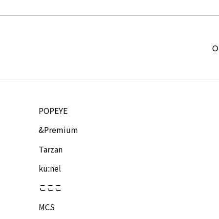
O
POPEYE
&Premium
Tarzan
ku:nel
こここ
MCS