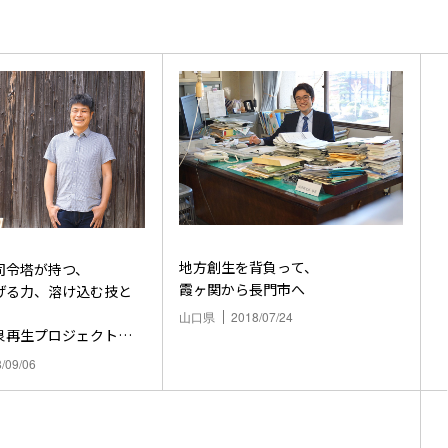
地方創生を背負って、
司令塔が持つ、
霞ヶ関から長門市へ
げる力、溶け込む技と
山口県
2018/07/24
泉再生プロジェクト
ダー紹介
/09/06