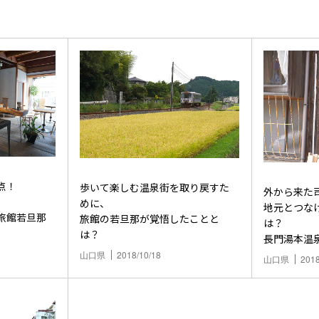
点！
歩いて楽しむ温泉街を取り戻すた
外から来た
、
めに、
地元とつな
旅館若旦那
旅館の若旦那が覚悟したことと
は？
は？
長門湯本温
チームリー
山口県
2018/10/18
山口県
2018