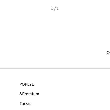
1
/
1
O
POPEYE
&Premium
Tarzan