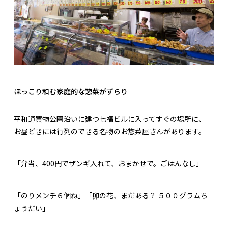
ほっこり和む家庭的な惣菜がずらり
平和通買物公園沿いに建つ七福ビルに入ってすぐの場所に、
お昼どきには行列のできる名物のお惣菜屋さんがあります。
「弁当、400円でザンギ入れて、おまかせで。ごはんなし」
「のりメンチ６個ね」「卯の花、まだある？ ５００グラムち
ょうだい」