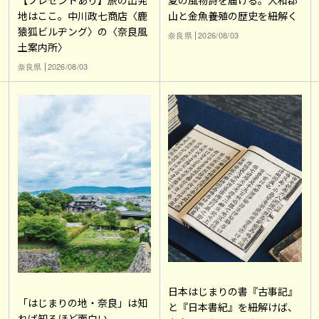
地はここ。中川政七商店〈鹿
山と金魚養殖の歴史を紐解く
猿狐ビルヂング〉の〈奈良風
奈良県
2026/08/03
土案内所〉
奈良県
2026/08/03
日本はじまりの書『古事記』
「はじまりの地・奈良」は知
と『日本書紀』を紐解けば、
れば知るほど面白い