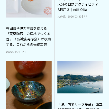
大分の自然アクティビティ
BEST３｜edit Oita
大分県
2026/03/13
PR
有田焼や伊万里焼を支える
「天草陶石」の産地でつくる
器。〈高浜焼 寿芳窯〉が模索
する、これからの伝統工芸
2026/04/24
PR
「瀬戸内オリーブ基金」 設立