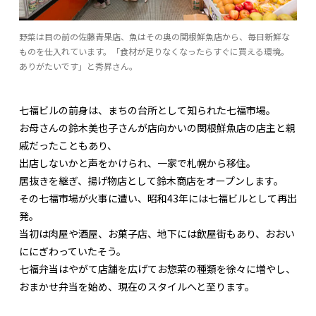
野菜は目の前の佐藤青果店、魚はその奥の関根鮮魚店から、毎日新鮮な
ものを仕入れています。「食材が足りなくなったらすぐに買える環境。
ありがたいです」と秀昇さん。
七福ビルの前身は、まちの台所として知られた七福市場。
お母さんの鈴木美也子さんが店向かいの関根鮮魚店の店主と親
戚だったこともあり、
出店しないかと声をかけられ、一家で札幌から移住。
居抜きを継ぎ、揚げ物店として鈴木商店をオープンします。
その七福市場が火事に遭い、昭和43年には七福ビルとして再出
発。
当初は肉屋や酒屋、お菓子店、地下には飲屋街もあり、おおい
ににぎわっていたそう。
七福弁当はやがて店舗を広げてお惣菜の種類を徐々に増やし、
おまかせ弁当を始め、現在のスタイルへと至ります。