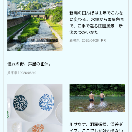
新潟の田んぼは１年でこんな
に変わる。 水鏡から雪景色ま
で、四季で巡る田園風景｜新
潟のつかいかた
新潟県
2026/04/28
PR
憧れの街、芦屋の正体。
兵庫県
2026/06/19
川サウナ、洞窟探検、渓谷ダ
イブ。ここでしか味わえない