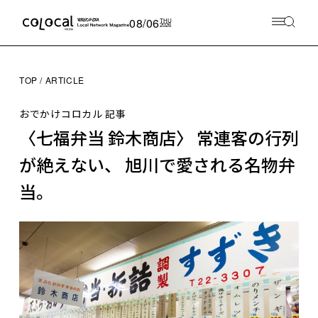
08/06
THU
2026
TOP
ARTICLE
おでかけコロカル 記事
〈七福弁当 鈴木商店〉 常連客の行列
が絶えない、 旭川で愛される名物弁
当。