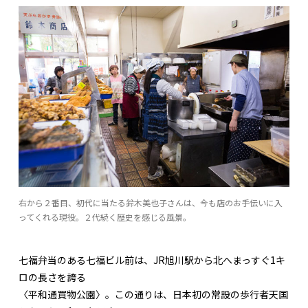
右から２番目、初代に当たる鈴木美也子さんは、今も店のお手伝いに入
ってくれる現役。２代続く歴史を感じる風景。
七福弁当のある七福ビル前は、JR旭川駅から北へまっすぐ1キ
ロの長さを誇る
〈平和通買物公園〉。この通りは、日本初の常設の歩行者天国