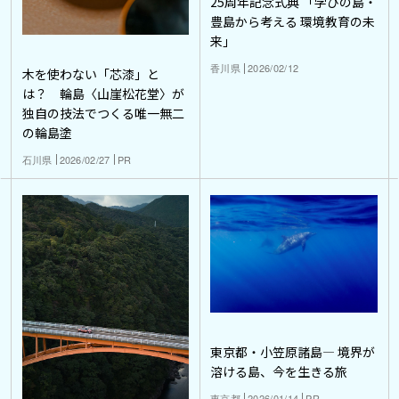
25周年記念式典 「学びの島・
豊島から考える 環境教育の未
来」
香川県
2026/02/12
木を使わない「芯漆」と
は？ 輪島〈山崖松花堂〉が
独自の技法でつくる唯一無二
の輪島塗
石川県
2026/02/27
PR
東京都・小笠原諸島― 境界が
溶ける島、今を生きる旅
東京都
2026/01/14
PR