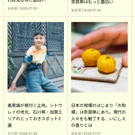
奈良県はもっと面白い
奈良県
2026/07/30
奈良県
2026/07/28
美意識が根付く土地。シトウ
日本の柑橘のはじまり「大和
レイの地元、石川県・加賀エ
橘」は奈良県にあり。現代の
リアのとっておきスポット3
人々をも魅了する、いにしえ
選
の香りとは
石川県
2026/07/28
奈良県
2026/07/27