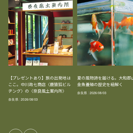
【プレゼントあり】旅の出発地は
夏の風物詩を届ける。大和郡
ここ。中川政七商店〈鹿猿狐ビル
金魚養殖の歴史を紐解く
ヂング〉の〈奈良風土案内所〉
奈良県
2026/08/03
奈良県
2026/08/03