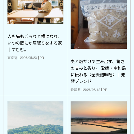
人も猫もごろりと横になり、
いつの間にか居眠りをする家
｜すむむ。
東京都
2026/05/23
PR
麦と塩だけで生み出す、驚き
の甘みと香り。 愛媛・宇和島
に伝わる〈全麦麹味噌〉｜発
酵ブレンド
愛媛県
2026/06/12
PR